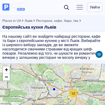
Увійти
Places in UA
Львів
Ресторани, кафе, бари, їжа
Європейська кухня Львів
На нашому сайті ви знайдете найкращі ресторани, кафе
та бари з європейською кухнею у місті Львів. Вибирайте
із широкого вибору закладів, де ви зможете
насолодитися смачними стравами від кращих шеф-
поварів. Незалежно від того, чи шукаєте ви романтичну
вечерю у затишному ресторані чи веселу вечірку у
стильному барі, у нас є все для вашого задоволення.
Завітайте до нас і насолоджуйтесь європейською кухнею
+
в Львові!
−
12