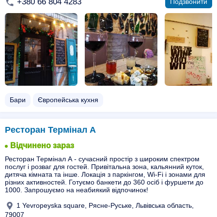
+380 66 804 4283
Подзвонити
Бари
Європейська кухня
Ресторан Термінал А
Відчинено зараз
Ресторан Термінал А - сучасний простір з широким спектром
послуг і розваг для гостей. Привітальна зона, кальянний куток,
дитяча кімната та інше. Локація з паркінгом, Wi-Fi і зонами для
різних активностей. Готуємо банкети до 360 осіб і фуршети до
1000. Запрошуємо на неабиякий відпочинок!
1 Yevropeyska square, Рясне-Руське, Львівська область,
79007