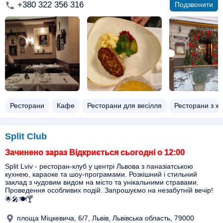
+380 322 356 316
Подзвонити
Ресторани
Кафе
Ресторани для весілля
Ресторани з ж
Split Club
Зачинено зараз Відкриється сьогодні о 12:00
Split Lviv - ресторан-клуб у центрі Львова з паназіатською
кухнею, караоке та шоу-програмами. Розкішний і стильний
заклад з чудовим видом на місто та унікальними стравами.
Проведення особливих подій. Запрошуємо на незабутній вечір!
🌟🎤🍽️🍸
площа Міцкевича, 6/7, Львів, Львівська область, 79000