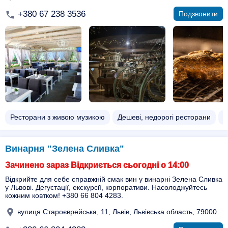
+380 67 238 3536
Подзвонити
Ресторани з живою музикою
Дешеві, недорогі ресторани
Є
Винарня "Зелена Сливка"
Зачинено зараз Відкриється сьогодні о 14:00
Відкрийте для себе справжній смак вин у винарні Зелена Сливка
у Львові. Дегустації, екскурсії, корпоративи. Насолоджуйтесь
кожним ковтком! +380 66 804 4283.
вулиця Староєврейська, 11, Львів, Львівська область, 79000