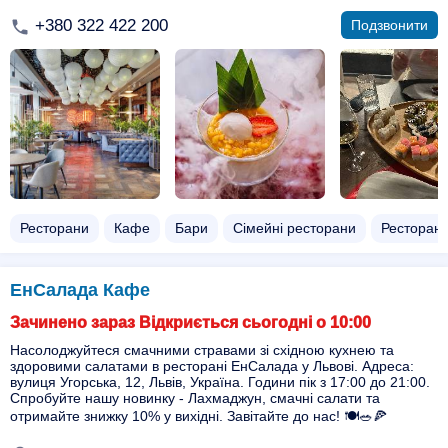
+380 322 422 200
Подзвонити
Ресторани
Кафе
Бари
Сімейні ресторани
Ресторани
ЕнСалада Кафе
Зачинено зараз Відкриється сьогодні о 10:00
Насолоджуйтеся смачними стравами зі східною кухнею та
здоровими салатами в ресторані ЕнСалада у Львові. Адреса:
вулиця Угорська, 12, Львів, Україна. Години пік з 17:00 до 21:00.
Спробуйте нашу новинку - Лахмаджун, смачні салати та
отримайте знижку 10% у вихідні. Завітайте до нас! 🍽️🥗🍕