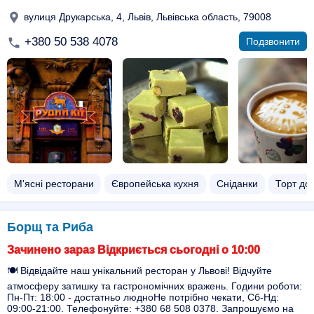
вулиця Друкарська, 4, Львів, Львівська область, 79008
+380 50 538 4078
Подзвонити
М'ясні ресторани
Європейська кухня
Сніданки
Торт до
Борщ та Риба
Зачинено зараз Відкриється сьогодні о 10:00
🍽️ Відвідайте наш унікальний ресторан у Львові! Відчуйте
атмосферу затишку та гастрономічних вражень. Години роботи:
Пн-Пт: 18:00 - достатньо людноНе потрібно чекати, Сб-Нд:
09:00-21:00. Телефонуйте: +380 68 508 0378. Запрошуємо на