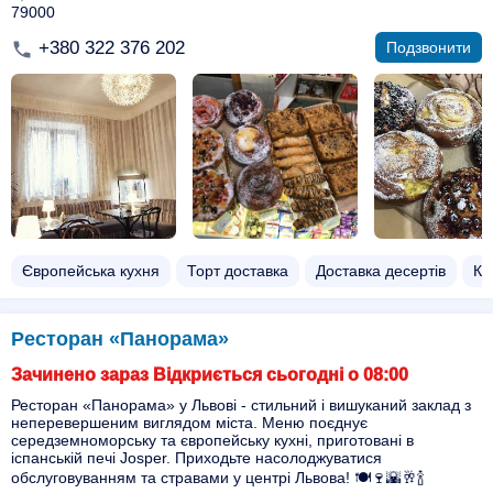
79000
+380 322 376 202
Подзвонити
Європейська кухня
Торт доставка
Доставка десертів
Ко
Ресторан «Панорама»
Зачинено зараз Відкриється сьогодні о 08:00
Ресторан «Панорама» у Львові - стильний і вишуканий заклад з
неперевершеним виглядом міста. Меню поєднує
середземноморську та європейську кухні, приготовані в
іспанській печі Josper. Приходьте насолоджуватися
обслуговуванням та стравами у центрі Львова! 🍽🍷🌇🥂🍾