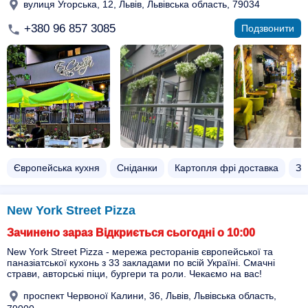
вулиця Угорська, 12, Львів, Львівська область, 79034
+380 96 857 3085
Подзвонити
Європейська кухня
Сніданки
Картопля фрі доставка
За
New York Street Pizza
Зачинено зараз Відкриється сьогодні о 10:00
New York Street Pizza - мережа ресторанів європейської та
паназіатської кухонь з 33 закладами по всій Україні. Смачні
страви, авторські піци, бургери та роли. Чекаємо на вас!
проспект Червоної Калини, 36, Львів, Львівська область,