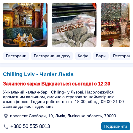
Ресторани
Ресторани на даху
Кафе
Бари
Ресторани
Chilling Lviv - Чилінг Львів
Зачинено зараз Відкриється сьогодні о 12:30
Унікальний кальян-бар «Chiling» у Львові. Насолоджуйся
ароматним кальяном, смачною стравою та неймовірною
атмосферою. Години роботи: пн-пт: 18:00, сб-нд: 09:00-21:00.
Завітай до нас і відпочинь!
проспект Свободи, 19, Львів, Львівська область, 79000
+380 50 555 8013
Подзвонити