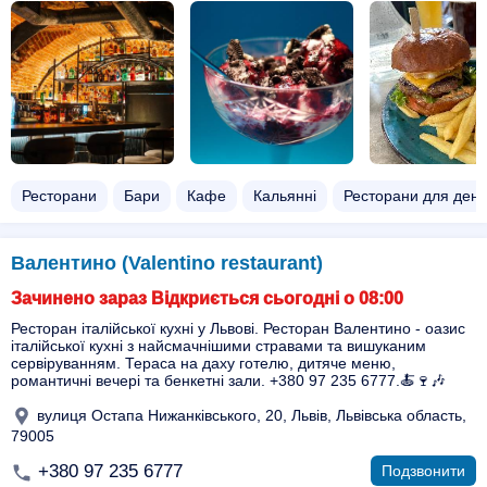
Ресторани
Бари
Кафе
Кальянні
Ресторани для ден
Валентино (Valentino restaurant)
Зачинено зараз Відкриється сьогодні о 08:00
Ресторан італійської кухні у Львові. Ресторан Валентино - оазис
італійської кухні з найсмачнішими стравами та вишуканим
сервіруванням. Тераса на даху готелю, дитяче меню,
романтичні вечері та бенкетні зали. +380 97 235 6777.🍝🍷🎶
вулиця Остапа Нижанківського, 20, Львів, Львівська область,
79005
+380 97 235 6777
Подзвонити