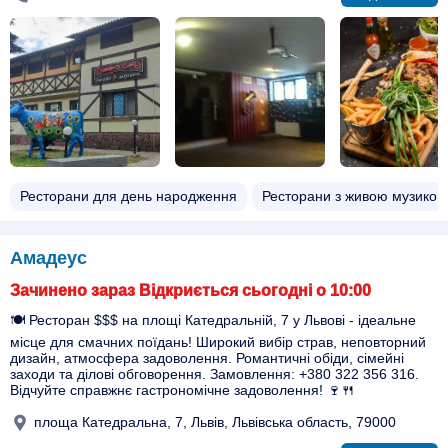
Ресторани для день народження
Ресторани з живою музикою
Амадеус
Зачинено зараз Відкриється сьогодні о 10:00
🍽️ Ресторан $$$ на площі Катедральній, 7 у Львові - ідеальне
місце для смачних поїдань! Широкий вибір страв, неповторний
дизайн, атмосфера задоволення. Романтичні обіди, сімейні
заходи та ділові обговорення. Замовлення: +380 322 356 316.
Відчуйте справжнє гастрономічне задоволення! 🍷🍴
площа Катедральна, 7, Львів, Львівська область, 79000