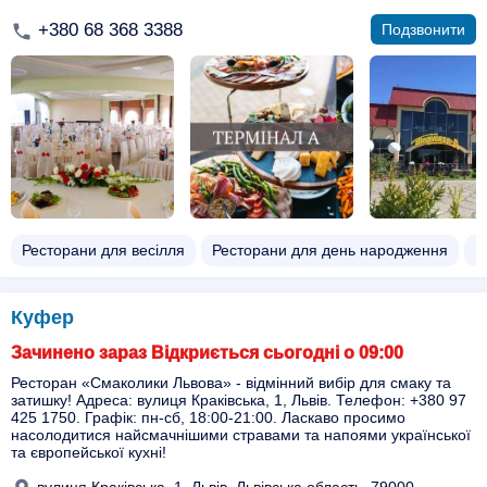
+380 68 368 3388
Подзвонити
Ресторани для весілля
Ресторани для день народження
Р
Куфер
Зачинено зараз Відкриється сьогодні о 09:00
Ресторан «Смаколики Львова» - відмінний вибір для смаку та
затишку! Адреса: вулиця Краківська, 1, Львів. Телефон: +380 97
425 1750. Графік: пн-сб, 18:00-21:00. Ласкаво просимо
насолодитися найсмачнішими стравами та напоями української
та європейської кухні!
вулиця Краківська, 1, Львів, Львівська область, 79000