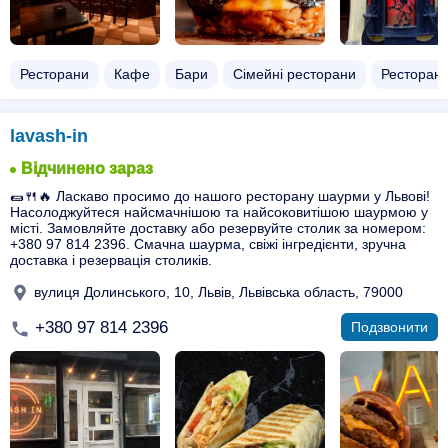
Ресторани
Кафе
Бари
Сімейні ресторани
Ресторани
lavash-in
Відчинено зараз
🌯🍴🔥 Ласкаво просимо до нашого ресторану шаурми у Львові!
Насолоджуйтеся найсмачнішою та найсоковитішою шаурмою у
місті. Замовляйте доставку або резервуйте столик за номером:
+380 97 814 2396. Смачна шаурма, свіжі інгредієнти, зручна
доставка і резервація столиків.
вулиця Долинського, 10, Львів, Львівська область, 79000
+380 97 814 2396
Подзвонити