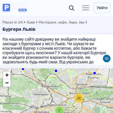
Увійти
Places in UA
Львів
Ресторани, кафе, бари, їжа
Бургери Львів
На нашому сайті-довіднику ви знайдете найкращі
заклади з бургерами у місті Львів. Чи шукаєте ви
класичний бургер з сочним котлетою, або бажаєте
спробувати щось екзотичне? У нашій категорії Бургери
ви знайдете різноманітні варіанти бургерів, які
задовольнять будь-який смак. Від українських до
американських стилів, від класичних до авторських
рецептів - у нас зібрані найкращі заклади, де подають
+
найсмачніші бургери у Львові. Завітайте до нас і
насолоджуйтеся ароматом і смаком справжнього
−
бургера!
22
7