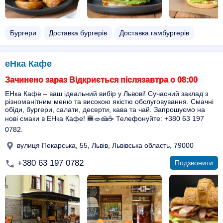
Бургери
Доставка бургерів
Доставка гамбургерів
еНка Кафе
Зачинено зараз Відкриється післязавтра о 08:00
ЕНка Кафе – ваш ідеальний вибір у Львові! Сучасний заклад з
різноманітним меню та високою якістю обслуговування. Смачні
обіди, бургери, салати, десерти, кава та чай. Запрошуємо на
нові смаки в ЕНка Кафе! 🍔🥗🍰☕ Телефонуйте: +380 63 197
0782.
вулиця Пекарська, 55, Львів, Львівська область, 79000
+380 63 197 0782
Подзвонити