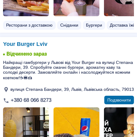
Ресторани з доставкою
Сніданки
Бургери
Доставка їжі 
Your Burger Lviv
Відчинено зараз
Найкращі гамбургери у Львові від Your Burger на вулиці Степана
Бандери, 39. Спробуйте смачні бургери, ароматну каву та
солодкі десерти. Замовляйте онлайн і насолоджуйтеся кожним
ковтком!☕🍔🍰
вулиця Степана Бандери, 39, Львів, Львівська область, 79013
+380 68 066 8273
Подзвонити