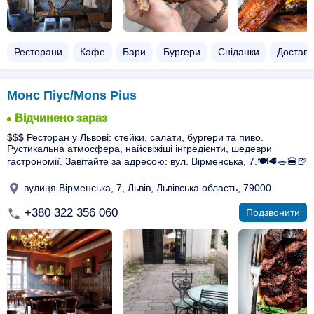
Ресторани
Кафе
Бари
Бургери
Сніданки
Доставк
Монс Піус/Mons Pius
Відчинено зараз
$$$ Ресторан у Львові: стейки, салати, бургери та пиво.
Рустикальна атмосфера, найсвіжіші інгредієнти, шедеври
гастрономії. Завітайте за адресою: вул. Вірменська, 7.🍽️🥩🥗🍔🍺
вулиця Вірменська, 7, Львів, Львівська область, 79000
+380 322 356 060
Подзвонити