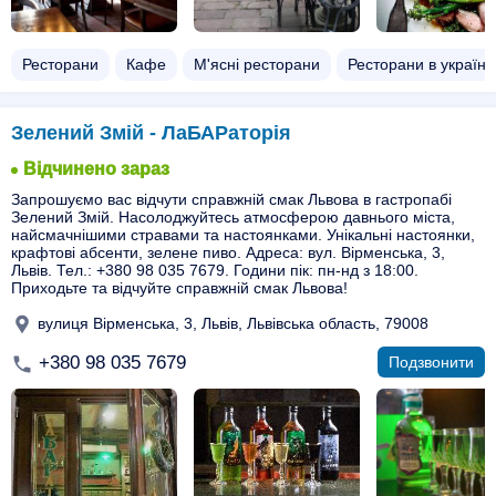
Ресторани
Кафе
М'ясні ресторани
Ресторани в українс
Зелений Змій - ЛаБАРаторія
Відчинено зараз
Запрошуємо вас відчути справжній смак Львова в гастропабі
Зелений Змій. Насолоджуйтесь атмосферою давнього міста,
найсмачнішими стравами та настоянками. Унікальні настоянки,
крафтові абсенти, зелене пиво. Адреса: вул. Вірменська, 3,
Львів. Тел.: +380 98 035 7679. Години пік: пн-нд з 18:00.
Приходьте та відчуйте справжній смак Львова!
вулиця Вірменська, 3, Львів, Львівська область, 79008
+380 98 035 7679
Подзвонити