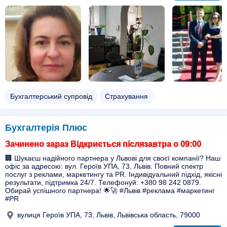
Бухгалтерський супровід
Страхування
Бухгалтерія Плюс
Зачинено зараз Відкриється післязавтра о 09:00
🏢 Шукаєш надійного партнера у Львові для своєї компанії? Наш
офіс за адресою: вул. Героїв УПА, 73, Львів. Повний спектр
послуг з реклами, маркетингу та PR. Індивідуальний підхід, якісні
результати, підтримка 24/7. Телефонуй: +380 98 242 0879.
Обирай успішного партнера! 🌟🚀 #Львів #реклама #маркетинг
#PR
вулиця Героїв УПА, 73, Львів, Львівська область, 79000