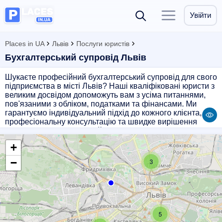
Увійти
Places in UA
Львів
Послуги юристів
Бухгалтерський супровід Львів
Шукаєте професійний бухгалтерський супровід для свого
підприємства в місті Львів? Наші кваліфіковані юристи з
великим досвідом допоможуть вам з усіма питаннями,
пов'язаними з обліком, податками та фінансами. Ми
гарантуємо індивідуальний підхід до кожного клієнта,
професіональну консультацію та швидке вирішення
будь-яких питань. Звертайтеся до нас і будьте впевнені в
надійному бухгалтерському супроводі вашого бізнесу!
+
−
3
5