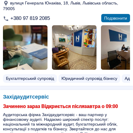
вулиця Генерала Юнаківа, 18, Львів, Львівська область,
79005
+380 97 819 2085
Подзвонити
Бухгалтерський супровід
Юридичний супровід бізнесу
Адв
Західаудитсервіс
Зачинено зараз Відкриється післязавтра о 09:00
Аудиторська фірма Західаудитсервіс - ваш партнер у
фінансовому аудиті. Надаємо широкий спектр послуг:
національний та міжнародний аудит, бухгалтерський облік,
консультації з податків та бізнесу. Звертайтеся до нас для