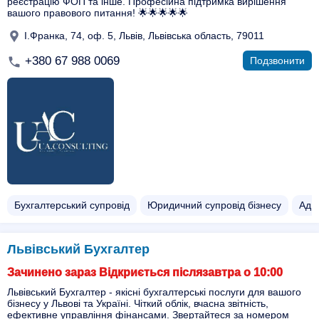
реєстрацію ФОП та інше. Професійна підтримка вирішення
вашого правового питання! 🌟🌟🌟🌟🌟
І.Франка, 74, оф. 5, Львів, Львівська область, 79011
+380 67 988 0069
Подзвонити
Бухгалтерський супровід
Юридичний супровід бізнесу
Адв
Львівський Бухгалтер
Зачинено зараз Відкриється післязавтра о 10:00
Львівський Бухгалтер - якісні бухгалтерські послуги для вашого
бізнесу у Львові та Україні. Чіткий облік, вчасна звітність,
ефективне управління фінансами. Звертайтеся за номером