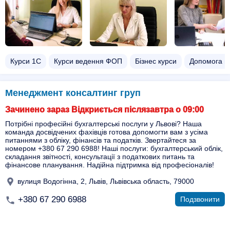
Курси 1С
Курси ведення ФОП
Бізнес курси
Допомога в
Менеджмент консалтинг груп
Зачинено зараз Відкриється післязавтра о 09:00
Потрібні професійні бухгалтерські послуги у Львові? Наша
команда досвідчених фахівців готова допомогти вам з усіма
питаннями з обліку, фінансів та податків. Звертайтеся за
номером +380 67 290 6988! Наші послуги: бухгалтерський облік,
складання звітності, консультації з податкових питань та
фінансове планування. Надійна підтримка від професіоналів!
вулиця Водогінна, 2, Львів, Львівська область, 79000
+380 67 290 6988
Подзвонити