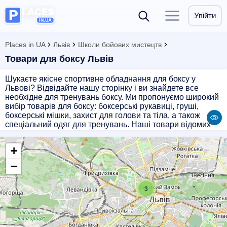
Увійти
Places in UA
Львів
Школи бойових мистецтв
Товари для боксу Львів
Шукаєте якісне спортивне обладнання для боксу у
Львові? Відвідайте нашу сторінку і ви знайдете все
необхідне для тренувань боксу. Ми пропонуємо широкий
вибір товарів для боксу: боксерські рукавиці, груші,
боксерські мішки, захист для голови та тіла, а також
спеціальний одяг для тренувань. Наші товари відомих
брендів забезпечать вас комфортом та безпекою під час
тренувань. Замовляйте якісне обладнання для боксу вже
+
сьогодні і піднімайте свої спортивні досягнення на новий
рівень!
−
3