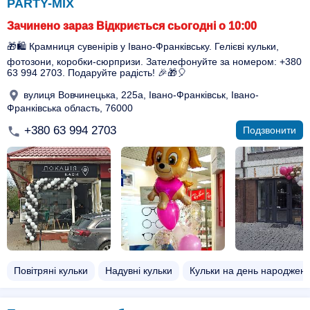
PARTY-MIX
Зачинено зараз Відкриється сьогодні о 10:00
🎁🛍️ Крамниця сувенірів у Івано-Франківську. Гелієві кульки,
фотозони, коробки-сюрпризи. Зателефонуйте за номером: +380
63 994 2703. Подаруйте радість! 🎉🎁🎈
вулиця Вовчинецька, 225а, Івано-Франківськ, Івано-
Франківська область, 76000
+380 63 994 2703
Подзвонити
Повітряні кульки
Надувні кульки
Кульки на день народжен