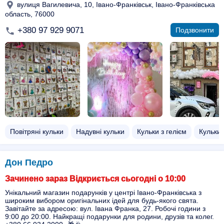
вулиця Вагилевича, 10, Івано-Франківськ, Івано-Франківська
область, 76000
+380 97 929 9071
Подзвонити
Повітряні кульки
Надувні кульки
Кульки з гелієм
Кульки
Дон Педро
Зачинено зараз Відкриється сьогодні о 10:00
Унікальний магазин подарунків у центрі Івано-Франківська з
широким вибором оригінальних ідей для будь-якого свята.
Завітайте за адресою: вул. Івана Франка, 27. Робочі години з
9:00 до 20:00. Найкращі подарунки для родини, друзів та колег.