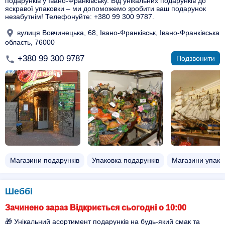
подарунків у Івано-Франківську. Від унікальних подарунків до
яскравої упаковки – ми допоможемо зробити ваш подарунок
незабутнім! Телефонуйте: +380 99 300 9787.
вулиця Вовчинецька, 68, Івано-Франківськ, Івано-Франківська
область, 76000
+380 99 300 9787
Подзвонити
Магазини подарунків
Упаковка подарунків
Магазини упако
Шеббі
Зачинено зараз Відкриється сьогодні о 10:00
🎁 Унікальний асортимент подарунків на будь-який смак та