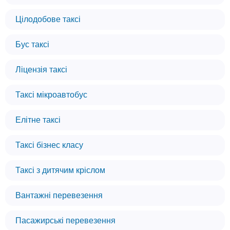
Цілодобове таксі
Бус таксі
Ліцензія таксі
Таксі мікроавтобус
Елітне таксі
Таксі бізнес класу
Таксі з дитячим кріслом
Вантажні перевезення
Пасажирські перевезення