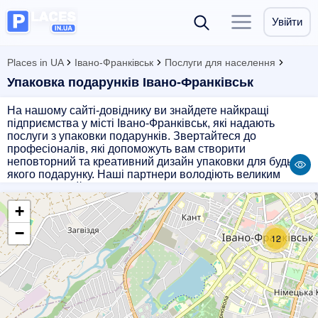
Увійти
Places in UA
Івано-Франківськ
Послуги для населення
Упаковка подарунків Івано-Франківськ
На нашому сайті-довіднику ви знайдете найкращі
підприємства у місті Івано-Франківськ, які надають
послуги з упаковки подарунків. Звертайтеся до
професіоналів, які допоможуть вам створити
неповторний та креативний дизайн упаковки для будь-
якого подарунку. Наші партнери володіють великим
досвідом у цій сфері та гарантують високу якість робіт.
Вони врахують всі ваші побажання та зроблять упаковку
+
такою, якою ви її уявляєте. Звертайтеся до нас, щоб
зробити ваші подарунки незабутніми!
−
12