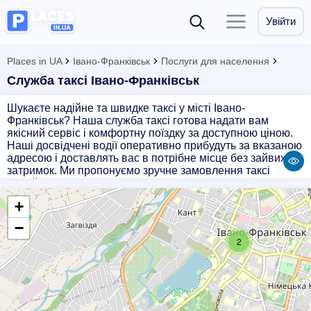
Увійти
Places in UA
Івано-Франківськ
Послуги для населення
Служба таксі Івано-Франківськ
Шукаєте надійне та швидке таксі у місті Івано-
Франківськ? Наша служба таксі готова надати вам
якісний сервіс і комфортну поїздку за доступною ціною.
Наші досвідчені водії оперативно прибудуть за вказаною
адресою і доставлять вас в потрібне місце без зайвих
затримок. Ми пропонуємо зручне замовлення таксі
онлайн або за допомогою додатку на мобільному
телефоні, що значно спрощує процес організації поїздки.
+
Наші автомобілі завжди чисті і доглянуті, а
професіоналізм наших водіїв гарантує безпеку і комфорт
−
під час поїздки. Оберіть нашу службу таксі і
2
насолоджуйтесь якісним обслуговуванням!