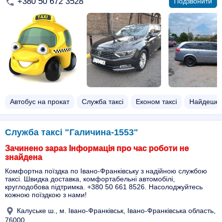
+380 50 672 3528
Подзвонити
Автобус на прокат
Служба таксі
Економ таксі
Найдешев
Cлужба таксі "Галичина-1553"
Зачинено зараз Інформація про час роботи не
знайдена
Комфортна поїздка по Івано-Франківську з надійною службою
таксі. Швидка доставка, комфортабельні автомобілі,
круглодобова підтримка. +380 50 661 8526. Насолоджуйтесь
кожною поїздкою з нами!
Калуське ш., м. Івано-Франківськ, Івано-Франківська область,
76000