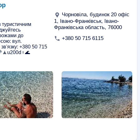
ор
Чорновіла, будинок 20 офіс
1, Івано-Франківськ, Івано-
з туристичним
Франківська область, 76000
оджуйтесь
рожами до
+380 50 715 6115
есою: вул.
 зв'язку: +380 50 715
🌴🧘u200d♀️🌊