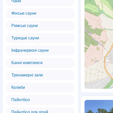
Чани
Фінські сауни
Римські сауни
Турецькі сауни
Інфрачервоні сауни
Банні комплекси
Тренажерні зали
Колиби
Пейнтбол
Пейнтбол для дітей