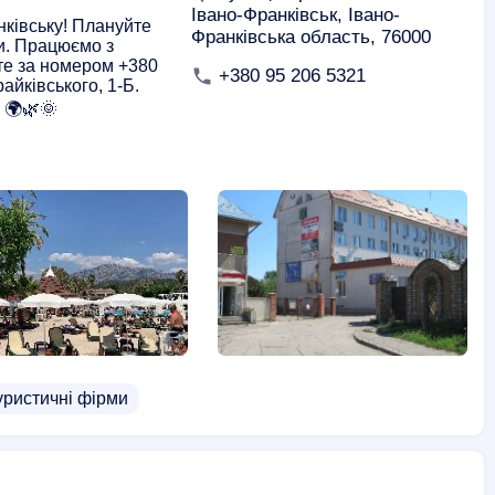
Івано-Франківськ, Івано-
нківську! Плануйте
Франківська область, 76000
ти. Працюємо з
йте за номером +380
+380 95 206 5321
айківського, 1-Б.
 🌍🌿🌞
уристичні фірми