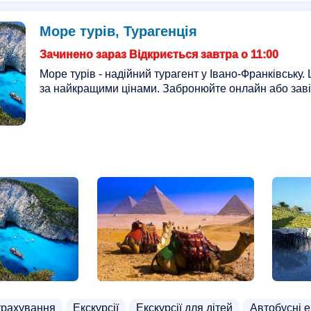
Море турів, Турагенція
Зачинено зараз Відкриється завтра о 11:00
Море турів - надійний турагент у Івано-Франківську.
за найкращими цінами. Забронюйте онлайн або завіт
трахування
Екскурсії
Екскурсії для дітей
Автобусні е