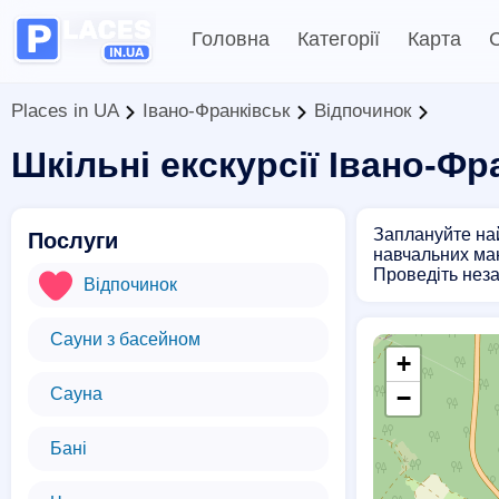
Головна
Категорії
Карта
С
Places in UA
Івано-Франківськ
Відпочинок
Шкільні екскурсії Івано-Фр
Заплануйте найц
Послуги
навчальних ман
Проведіть неза
Відпочинок
Сауни з басейном
+
Сауна
−
Бані