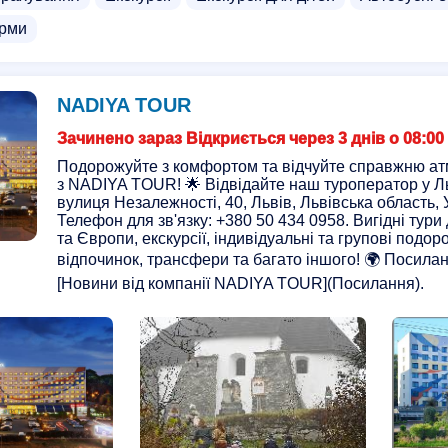
ірми
NADIYA TOUR
Зачинено зараз Відкриється через 3 днів о 08:00
Подорожуйте з комфортом та відчуйте справжню ат
з NADIYA TOUR! 🌟 Відвідайте наш туроператор у Л
вулиця Незалежності, 40, Львів, Львівська область, 
Телефон для зв'язку: +380 50 434 0958. Вигідні тури
та Європи, екскурсії, індивідуальні та групові подор
відпочинок, трансфери та багато іншого! 🌍 Посила
[Новини від компанії NADIYA TOUR](Посилання).