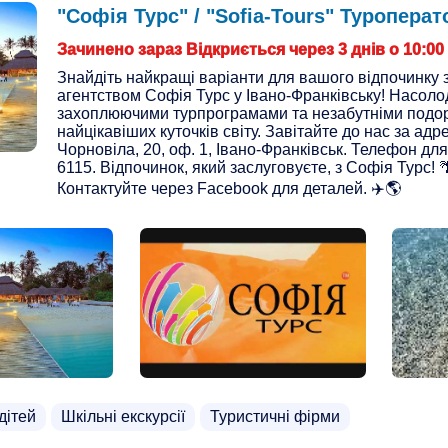
"Софія Турс" / "Sofia-Tours" Туроперат
Зачинено зараз Відкриється через 3 днів о 10:00
Знайдіть найкращі варіанти для вашого відпочинку 
агентством Софія Турс у Івано-Франківську! Насол
захоплюючими турпрограмами та незабутніми подо
найцікавіших куточків світу. Завітайте до нас за адр
Чорновіла, 20, оф. 1, Івано-Франківськ. Телефон для
6115. Відпочинок, який заслуговуєте, з Софія Турс! 
Контактуйте через Facebook для деталей. ✈️🌎
дітей
Шкільні екскурсії
Туристичні фірми