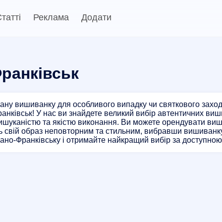
татті
Реклама
Додати
ранківськ
ану вишиванку для особливого випадку чи святкового захо
Франківськ! У нас ви знайдете великий вибір автентичних ви
ишуканістю та якістю виконання. Ви можете орендувати виши
ь свій образ неповторним та стильним, вибравши вишиванку
ано-Франківську і отримайте найкращий вибір за доступною