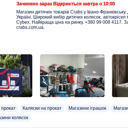
Зачинено зараз Відкриється завтра о 10:00
Магазин дитячих товарів Crabs у Івано-Франківську.
Україні. Широкий вибір дитячих колясок, автокрісел 
Cybex. Найкраща ціна на ринку. +380 99 008 4117. 
crabs.com.ua.
а прокат
Каляски на прокат
Магазини іграшок
Магази
азини колясок