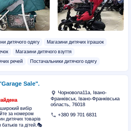
ни дитячого одягу
Магазини дитячих іграшок
ечок
Магазини дитячого взуття
ячих речей
Постачальники дитячого одягу
Garage Sale".
Чорновола11а, Івано-
Франківськ, Івано-Франківська
найдена
область, 76018
 широкий вибір
уйте за номером
+380 99 701 6831
ин дитячих товарів
 батьків та дітей.🎭