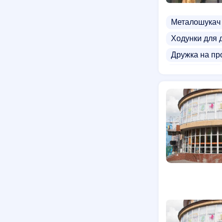
Металошукач
Ходунки для 
Дружка на пр
Прокат візків
Стільці на пр
Магазини дит
Магазини авто