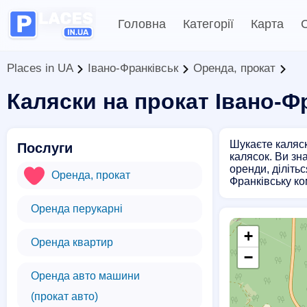
Головна
Категорії
Карта
С
Places in UA
Івано-Франківськ
Оренда, прокат
Каляски на прокат Івано-Ф
Шукаєте каляск
Послуги
калясок. Ви зн
оренди, діліть
Оренда, прокат
Франківську ко
Оренда перукарні
+
Оренда квартир
−
Оренда авто машини
(прокат авто)