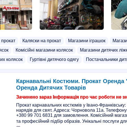
а прокат
Каляски на прокат
Магазини іграшок
Магази
ясок
Комісійні магазини колясок
Магазини дитячих ліж
чих колясок
Гуртівні дитячого одягу
Постачальники дит
Карнавальні Костюми. Прокат Оренда "
Оренда Дитячих Товарів
Зачинено зараз Інформація про час роботи не з
Прокат карнавальних костюмів у Івано-Франківську:
нарядів для свят. Адреса: Чорновола 11а. Телефон
+380 99 701 6831 для замовлення. Комісійний магаз
та професійний підбір образів. Унікальні послуги для