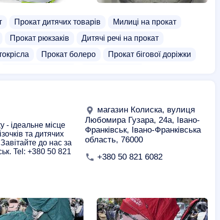
т
Прокат дитячих товарів
Милиці на прокат
Прокат рюкзаків
Дитячі речі на прокат
токрісла
Прокат болеро
Прокат бігової доріжки
Прокат спальників
Прокат іграшок
ини іграшок
Магазини подарунків
ясок
Магазини дитячих ліжечок
магазин Колиска, вулиця
Любомира Гузара, 24a, Івано-
у - ідеальне місце
Франківськ, Івано-Франківська
зочків та дитячих
область, 76000
 Завітайте до нас за
к. Tel: +380 50 821
+380 50 821 6082