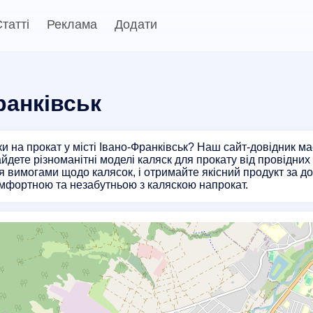
татті
Реклама
Додати
ранківськ
и на прокат у місті Івано-Франківськ? Наш сайт-довідник ма
айдете різноманітні моделі каляск для прокату від провідних
ся вимогами щодо калясок, і отримайте якісний продукт за д
мфортною та незабутньою з каляскою напрокат.