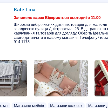
Kate Lina
Зачинено зараз Відкриється сьогодні о 11:00
Широкий вибір якісних дитячих товарів для малюків 
за адресою вулиця Дністровська, 26. Від іграшок та 
харчування та товарів для догляду. Оберіть ідеаль
свого дитинчати в нашому магазині. Телефонуйте з
914 1173.
рокат
Магазини меблів
Магазини колясок
Магазини д