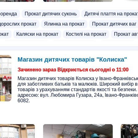
 оренда
Прокат дитячих суконь
Дитячі плаття на прока
дорослих прокат
Ялинка на прокат
Прокат дитячих ваг
окат
Каляски на прокат
Костилі на прокат
Прокат ав
Прокат для малят
Прокат пилососів
Прокат санок
окат
Ходунки прокат
Інвалідні візки на прокат
Магаз
Магазин дитячих товарів "Колиска"
ячих іграшок
Магазини колясок
Комісійні магазини кол
Зачинено зараз Відкриється сьогодні о 11:00
 крісел
Постачальники дитячих речей
Магазин дитячих товарів Колиска у Івано-Франківськ
для заботливих батьків та малюків. Широкий вибір ві
товарів з урахуванням стандартів якості та безпеки.
адресою: вул. Любомира Гузара, 24a, Івано-Франківсь
6082.