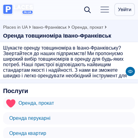
Увійти
Places in UA
Івано-Франківськ
Оренда, прокат
Оренда товщиноміра Івано-Франківськ
Шукаєте оренду товщиноміра в Івано-Франківську?
Звертайтеся до наших підприємств! Ми пропонуємо
широкий вибір товщиномірів в оренду для будь-яких
потреб. Наші пристрої відповідають найвищим
стандартам якості і надійності. З нами ви зможете
швидко і легко орендувати необхідний інструмент для
вимірювання товщини матеріалів. Звертайтеся до нас за
доступними цінами та професійним обслуговуванням!
Послуги
Оренда, прокат
Оренда перукарні
Оренда квартир