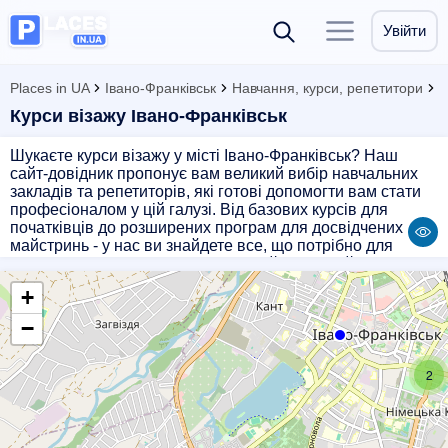
Увійти
Places in UA
Івано-Франківськ
Навчання, курси, репетитори
Курси візажу Івано-Франківськ
Шукаєте курси візажу у місті Івано-Франківськ? Наш
сайт-довідник пропонує вам великий вибір навчальних
закладів та репетиторів, які готові допомогти вам стати
професіоналом у цій галузі. Від базових курсів для
початківців до розширених програм для досвідчених
майстринь - у нас ви знайдете все, що потрібно для
розвитку своїх навичок. Оберіть найзручніший для вас
варіант навчання і почніть шлях до успіху в індустрії
+
краси вже сьогодні!
−
2