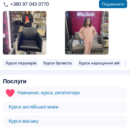
+380 97 043 0770
Подзвонити
Курси перукарів
Курси бровіста
Курси нарощення вій
К
Послуги
Навчання, курси, репетитори
Курси англійської мови
Курси масажу