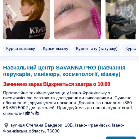
Курси макіяжу
Курси візажу
Курси тату (татуажу)
Курси 
Навчальний центр SAVANNA PRO (навчання
перукарів, манікюру, косметології, візажу)
Зачинено зараз Відкриється завтра о 10:00
Професійне технічне училище у Івано-Франківську з
високоякісною освітою та досвідченими викладачами. Сучасне
обладнання, зручні умови навчання. Дзвоніть за номером +380
66 650 5002 для деталей. Приєднуйтесь до нашої студентської
спільноти! 🎓🔧📚
вулиця Степана Бандери, 10Б, Івано-Франківськ, Івано-
Франківська область, 76000