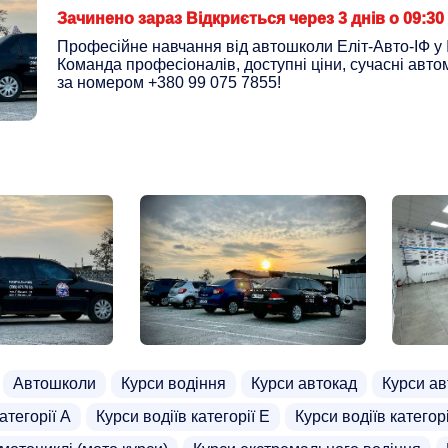
Зачинено зараз Відкриється через 3 днів о 09:30
Професійне навчання від автошколи Еліт-Авто-ІФ у 
Команда професіоналів, доступні ціни, сучасні авто
за номером +380 99 075 7855!
Автошколи
Курси водіння
Курси автокад
Курси ав
атегорії А
Курси водіїв категорії Е
Курси водіїв категор