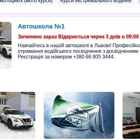
 мотоциклі (мото курси)
Курси екстремального водіння
агностики
Курси водіння для жінок
Курси водіння на ав
навантажувача
Курси водіїв трамваїв
Школа водіння
Автошкола №1
Зачинено зараз Відкриється через 3 днів о 09:00
Навчайтесь в нашій автошколі в Львові! Професійна
отримання водійського посвідчення з досвідченими 
Реєстрація за номером +380 66 805 3444.