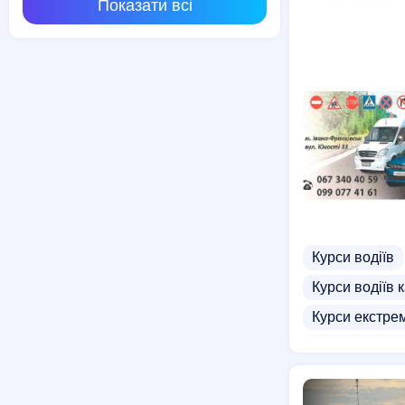
Курси звукор
Показати всі
Курси водіїв
Курси водіїв к
Курси екстре
Курси водіння