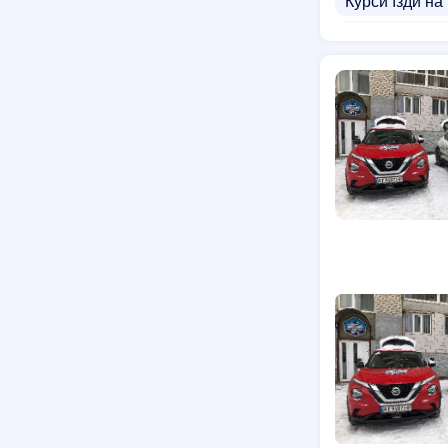
Курси їзди на
Курси автоді
Курси водія 