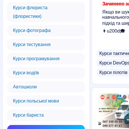
Зачинено за
Курси флориста
Якщо ви шук
(флористики)
навчального
підхід та ши
Курси фотографа
👩u200d🎓
Курси тестування
Курси тактич
Курси програмування
Курси DevOp
Курси пілотів
Курси водіїв
Курси підвище
Автошколи
Курси операто
Курси польської мови
Курси з охоро
Курси фарма
Курси бариста
Комп'ютерні к