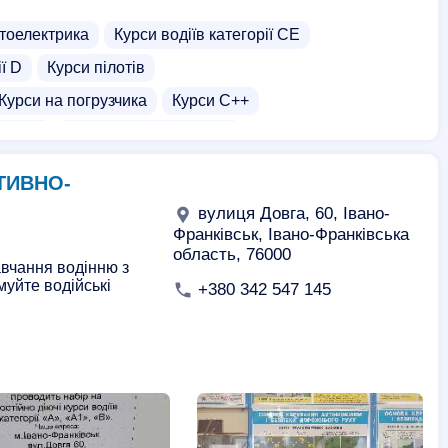
тоелектрика
Курси водіїв категорії СЕ
ії D
Курси пілотів
Курси на погрузчика
Курси C++
томаті
Курси водіння на фурі
ТИВНО-
вулиця Довга, 60, Івано-
Франківськ, Івано-Франківська
область, 76000
авчання водінню з
муйте водійські
+380 342 547 145