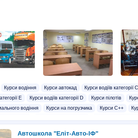
ежисерів
Курси кадровика
Реєстрація підприємства
Курси водіння
Курси автокад
Курси водіїв категорії 
атегорії Е
Курси водіїв категорії D
Курси пілотів
Кур
мального водіння
Курси на погрузчика
Курси C++
Ку
 на автоматі
Курси водіння на фурі
Курси водія нава
Автошкола "Еліт-Авто-ІФ"