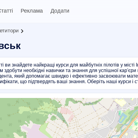
татті
Реклама
Додати
петитори
вськ
і ви знайдете найкращі курси для майбутніх пілотів у місті
 здобути необхідні навички та знання для успішної кар'єри в
дента, який допомагає швидко і ефективно засвоювати мате
ртифікати, що підтвердять ваші знання. Оберіть наші курси і 