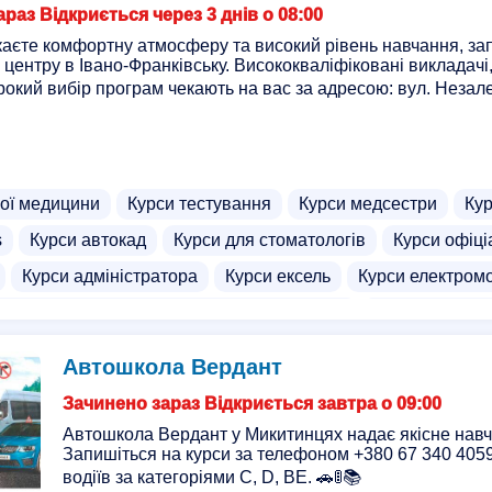
раз Відкриється через 3 днів о 08:00
аєте комфортну атмосферу та високий рівень навчання, з
 центру в Івано-Франківську. Висококваліфіковані викладачі
рокий вибір програм чекають на вас за адресою: вул. Незале
ної медицини
Курси тестування
Курси медсестри
Кур
s
Курси автокад
Курси для стоматологів
Курси офіці
Курси адміністратора
Курси ексель
Курси електром
ння кваліфікації педагогічних працівників
Курси діловод
рів котельні
Front End курси
Курси архітектора
Курс
Автошкола Вердант
ни праці
Курси парамедиків
Курси підвищення кваліфік
Зачинено зараз Відкриється завтра о 09:00
цевта
Курси шведської мови
Курси ілюстрації
Режис
Автошкола Вердант у Микитинцях надає якісне навч
Запишіться на курси за телефоном +380 67 340 405
урси для пенсіонерів
Курси C++
Курси HTML, CSS
водіїв за категоріями С, D, BE. 🚗🚦📚