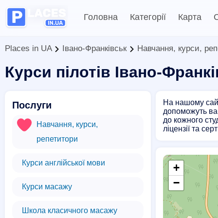
Головна
Категорії
Карта
С
Places in UA
Івано-Франківськ
Навчання, курси, ре
Курси пілотів Івано-Франкі
На нашому сайт
Послуги
допоможуть вам
до кожного сту
Навчання, курси,
ліцензії та се
репетитори
Курси англійської мови
+
−
Курси масажу
Школа класичного масажу