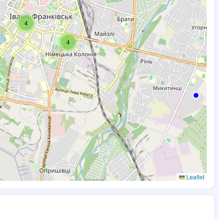
4
4
Leaflet