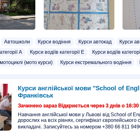
Автошколи
Курси водіння
Курси автокад
Курси ав
атегорії А
Курси водіїв категорії Е
Курси водіїв категор
 мотоциклі (мото курси)
Курси екстремального водіння
агностики
Курси водіння для жінок
Курси водіння на ав
навантажувача
Курси водіїв трамваїв
Школа водіння
Курси англійської мови "School of Engl
Франківськ
Зачинено зараз Відкриється через 3 днів о 16:30
Навчання англійської мови у Львові від School of Eng
дорослих на всіх рівнях, сертифікат європейського с
викладачі. Записуйтесь за номером +380 66 811 9490