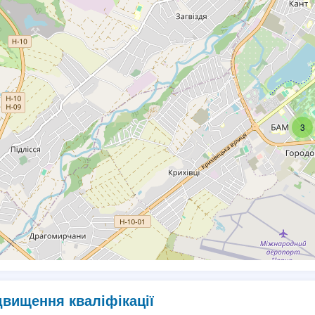
3
двищення кваліфікації