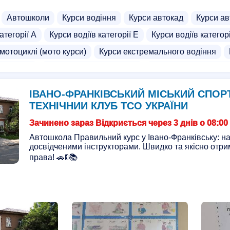
Автошколи
Курси водіння
Курси автокад
Курси ав
атегорії А
Курси водіїв категорії Е
Курси водіїв категор
 мотоциклі (мото курси)
Курси екстремального водіння
агностики
Курси водіння для жінок
Курси водіння на ав
навантажувача
Курси водіїв трамваїв
Школа водіння
ІВАНО-ФРАНКІВСЬКИЙ МІСЬКИЙ СПОР
ТЕХНІЧНИИ КЛУБ ТСО УКРАЇНИ
Зачинено зараз Відкриється через 3 днів о 08:00
Автошкола Правильний курс у Івано-Франківську: н
досвідченими інструкторами. Швидко та якісно отри
права! 🚗🚦📚