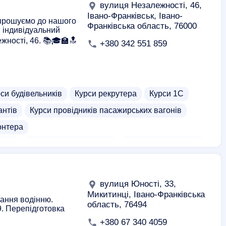
вулиця Незалежності, 46,
Івано-Франківськ, Івано-
апрошуємо до нашого
Франківська область, 76000
, індивідуальний
жності, 46. 📚🎓🏫🔝
+380 342 551 859
си будівельників
Курси рекрутера
Курси 1С
антів
Курси провідників пасажирських вагонів
онтера
ства
Курси екскаваторщика
Курси на погрузчика
и для дітей
Курси екскурсоводів
ації бухгалтерів
Курси ріелторів
Курси стюардес
вулиця Юності, 33,
ерські курси
Курси .net
Микитинці, Івано-Франківська
ання водінню.
область, 76494
9. Перепідготовка
Курси JavaScript
Курси Архікад
Курси в'язання
+380 67 340 4059