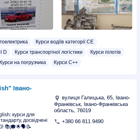
тоелектрика
Курси водіїв категорії СЕ
ії D
Курси транспортної логістики
Курси пілотів
Курси на погрузчика
Курси C++
томаті
Курси водіння на фурі
Навчання на крановщика
фехтування
ish" Івано-
вулиця Галицька, 65, Івано-
Франківськ, Івано-Франківська
область, 76019
lish: курси для
тандарту, досвідчені
+380 66 811 9490
! 📚🎓🌟🗣️📝