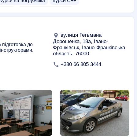
Курси на погрузчика
Курси C++
томаті
Курси водіння на фурі
вулиця Гетьмана
Дорошенка, 18а, Івано-
 підготовка до
Франківськ, Івано-Франківська
інструкторами.
область, 76000
+380 66 805 3444