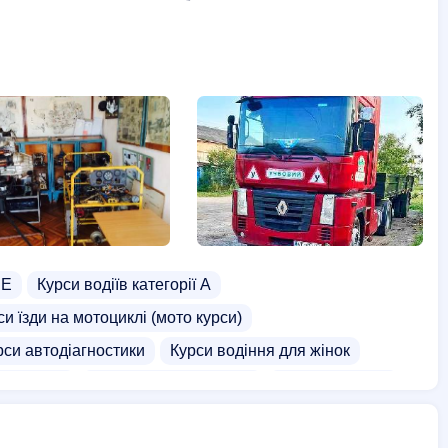
СЕ
Курси водіїв категорії А
си їзди на мотоциклі (мото курси)
рси автодіагностики
Курси водіння для жінок
нтажувача
Курси водіїв трамваїв
Школа водіння