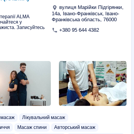
вулиця Марійки Підгірянки,
14а, Івано-Франківськ, Івано-
 терапії ALMA
Франківська область, 76000
вчайтеся у
ажиста. Записуйтесь
+380 95 644 4382
 масаж
Лікувальний масаж
иччя
Масаж спини
Авторський масаж