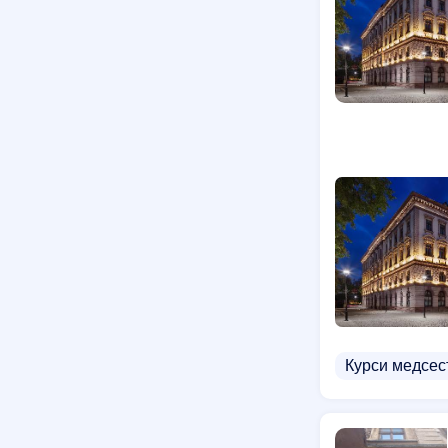
Курси фарма
Комп'ютерні к
Курси звукор
Курси медсес