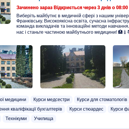
Зачинено зараз Відкриється через 3 днів о 08:00
Виберіть майбутнє в медичній сфері з нашим універ
Франківську. Високоякісна освіта, сучасна інфрастр
команда викладачів та інноваційні методи навчання
нас і станьте частиною майбутнього медицини! 🏥💉
ної медицини
Курси медсестри
Курси для стоматологів
ння кваліфікації бухгалтерів
Курси стюардес
Курси ф
Технікуми
Училища