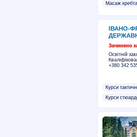
Масаж хребт
Баночний ма
Приватний м
ІВАНО-Ф
Гінекологічн
ДЕРЖАВН
Експрес курс
Зачинено за
Курси візажу
Освітній зак
Кваліфікова
Курси електр
+380 342 53
Курси параме
Курси антице
Курси тактич
Масаж для чо
Курси стюард