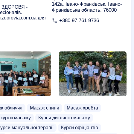
142а, Івано-Франківськ, Івано-
А ЗДОРОВЯ -
Франківська область, 76000
есіоналів.
azdorovia.com.ua для
+380 97 761 9736
ж обличчя
Масаж спини
Масаж хребта
 курси масажу
Курси дитячого масажу
урси мануальної терапії
Курси офіціантів