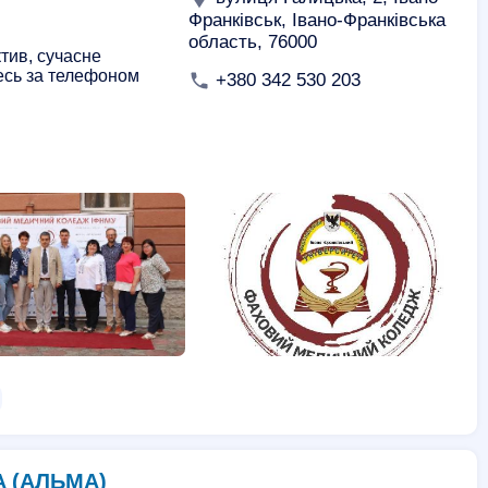
ерські курси
Курси .net
Франківськ, Івано-Франківська
область, 76000
Курси JavaScript
Курси Архікад
Курси в'язання
тив, сучасне
тесь за телефоном
+380 342 530 203
MA (АЛЬМА)