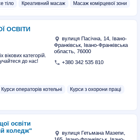
е тіло
Креативний масаж
Масаж комірцевої зони
гітних
Масаж ніг
Масаж стоп
масаж
Арома масаж
Бамбуковий масаж
Ї ОСВІТИ
масажу
Школа класичного масажу
вулиця Пасічна, 14, Івано-
цини
Курси макіяжу
Курси медсестри
Франківськ, Івано-Франківська
область, 76000
сажу обличчя
Курси тайського масажу
х вікових категорій.
учайтеся до нас!
+380 342 535 810
 кератинового вирівнювання волосся
 фармацевта
Вечірні курси медсестер
Масаж грудей
Еротичний масаж
Курси операторів котельні
Курси з охорони праці
тим масаж
ої освіти
ий коледж"
вулиця Гетьмана Мазепи,
165, Івано-Франківськ, Івано-