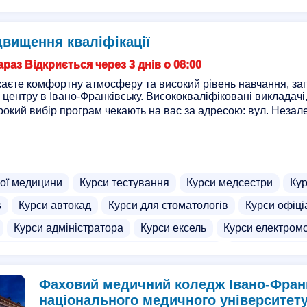
 обличчя
Курси тайського масажу
Курси електромонте
диків
Курси реабілітолога
Курси тейпування
Курси
двищення кваліфікації
люлітного масажу
Курси голкотерпії
Школи
Курси п
раз Відкриється через 3 днів о 08:00
аєте комфортну атмосферу та високий рівень навчання, з
 центру в Івано-Франківську. Висококваліфіковані викладачі
рокий вибір програм чекають на вас за адресою: вул. Незале
ної медицини
Курси тестування
Курси медсестри
Кур
s
Курси автокад
Курси для стоматологів
Курси офіці
Курси адміністратора
Курси ексель
Курси електром
ння кваліфікації педагогічних працівників
Курси діловод
рів котельні
Front End курси
Курси архітектора
Курс
Фаховий медичний коледж Івано-Фран
ни праці
Курси парамедиків
Курси підвищення кваліфік
національного медичного університет