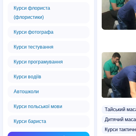
Курси флориста
(флористики)
Курси фотографа
Курси тестування
Курси програмування
Курси водіїв
Автошколи
Курси польської мови
Тайський мас
Дитячий мас
Курси бариста
Курси тактич