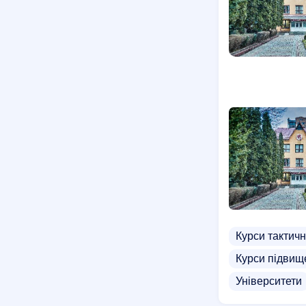
Курси тактич
Курси підвище
Університети