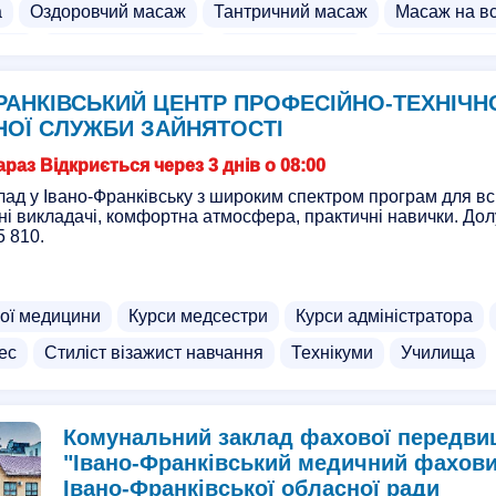
а
Оздоровчий масаж
Тантричний масаж
Масаж на вс
саж
Вакуумний масаж
Дитячий масаж
Масаж для ва
асаж
Спортивний масаж
Стоун масаж
Шоколадний 
РАНКІВСЬКИЙ ЦЕНТР ПРОФЕСІЙНО-ТЕХНІЧНО
ий масаж
Дешевий масаж
Екзотичний масаж
Курси 
ОЇ СЛУЖБИ ЗАЙНЯТОСТІ
и масажу
Курси дитячого масажу
Курси тактичної меди
раз Відкриється через 3 днів о 08:00
Курси мануальної терапії
Курси офіціантів
Курси ма
лад у Івано-Франківську з широким спектром програм для всі
ні викладачі, комфортна атмосфера, практичні навички. Дол
омонтера
Курси краси
Курси дитячого масажу
Курси
5 810.
диків
Курси реабілітолога
Курси тейпування
Курси
люлітного масажу
Курси голкотерпії
Курси мейкапу
ної медицини
Курси медсестри
Курси адміністратора
ловіків
Масаж лінгам
Боді масаж
Нуру масаж
Ін
ес
Стиліст візажист навчання
Технікуми
Училища
Комунальний заклад фахової передвищ
"Івано-Франківський медичний фахов
Івано-Франківської обласної ради