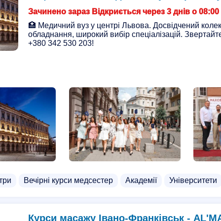
цевта
Курси шведської мови
Курси ілюстрації
Режис
Зачинено зараз Відкриється через 3 днів о 08:00
урси для пенсіонерів
Курси C++
Курси HTML, CSS
🏥 Медичний вуз у центрі Львова. Досвідчений колек
обладнання, широкий вибір спеціалізацій. Звертай
ежисерів
Курси кадровика
Реєстрація підприємства
+380 342 530 203!
три
Вечірні курси медсестер
Академії
Університети
Курси масажу Івано-Франківськ - AL'