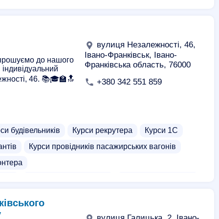
ра
Курси дитячого масажу
Курси екскурсоводів
 фармацевта
Вечірні курси медсестер
едикюру
Еротичний масаж
Нуру масаж
вулиця Незалежності, 46,
Івано-Франківськ, Івано-
апрошуємо до нашого
Франківська область, 76000
, індивідуальний
жності, 46. 📚🎓🏫🔝
+380 342 551 859
си будівельників
Курси рекрутера
Курси 1С
антів
Курси провідників пасажирських вагонів
онтера
ства
Курси екскаваторщика
Курси на погрузчика
и для дітей
Курси екскурсоводів
ківського
ації бухгалтерів
Курси ріелторів
Курси стюардес
у
вулиця Галицька, 2, Івано-