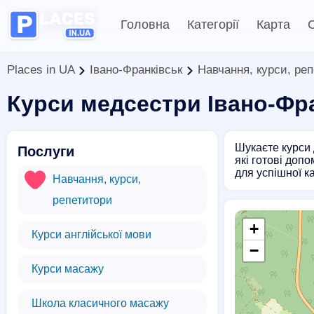
Головна
Категорії
Карта
С
Places in UA
Івано-Франківськ
Навчання, курси, ре
Курси медсестри Івано-Фр
Шукаєте курси 
Послуги
які готові доп
для успішної к
Навчання, курси,
репетитори
+
Курси англійської мови
−
Курси масажу
Школа класичного масажу