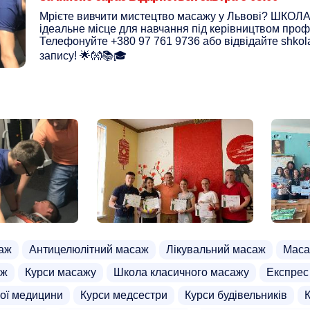
Мрієте вивчити мистецтво масажу у Львові? ШКОЛ
ідеальне місце для навчання під керівництвом проф
Телефонуйте +380 97 761 9736 або відвідайте shkol
запису! 🌟👐📚🎓
аж
Антицелюлітний масаж
Лікувальний масаж
Маса
аж
Курси масажу
Школа класичного масажу
Експрес
ної медицини
Курси медсестри
Курси будівельників
К