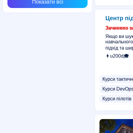
Показати всі
Курси масажу
Курси параме
Центр пі
Курси антице
Зачинено за
Якщо ви шук
навчального
підхід та ши
👩u200d🎓
Курси тактич
Курси DevOp
Курси пілотів
Курси підвище
Курси операто
Курси з охоро