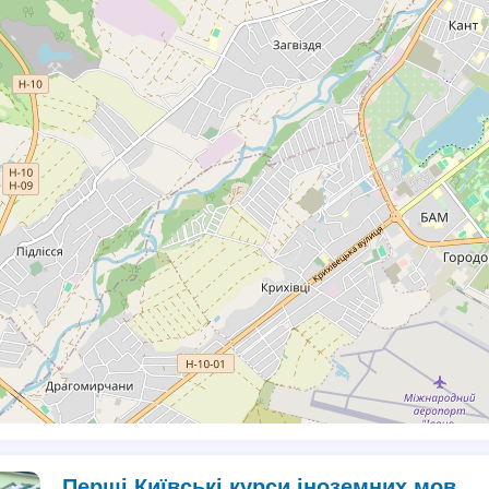
Перші Київські курси іноземних мов