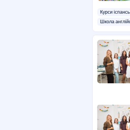
Курси іспансь
Школа англій