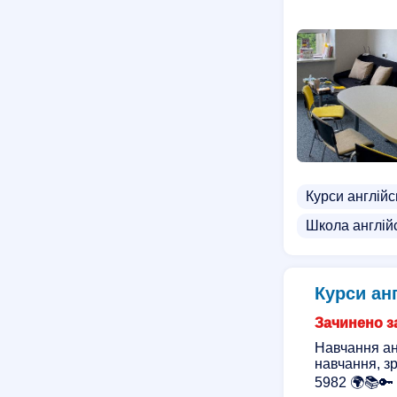
Курси англійс
Школа англій
Курси анг
Зачинено за
Навчання анг
навчання, зр
5982 🌍📚🔑