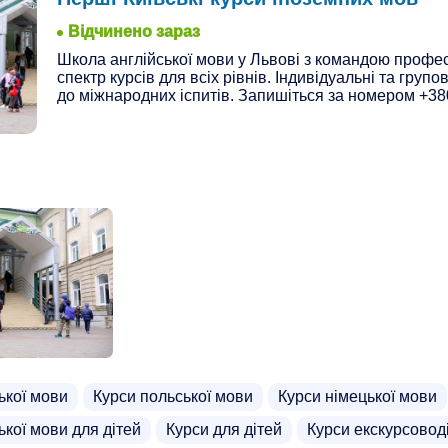
Відчинено зараз
Школа англійської мови у Львові з командою профе
спектр курсів для всіх рівнів. Індивідуальні та групов
до міжнародних іспитів. Запишіться за номером +38
ької мови
Курси польської мови
Курси німецької мови
ької мови для дітей
Курси для дітей
Курси екскурсовод