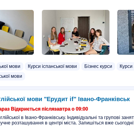
ької мови
Курси іспанської мови
Бізнес курси
Курси 
ської мови
лійської мови "Ерудит if" Івано-Франківськ
раз Відкриється післязавтра о 09:00
лійської в Івано-Франківську. Індивідуальні та групові заня
учне розташування в центрі міста. Запишіться вже сьогодні!