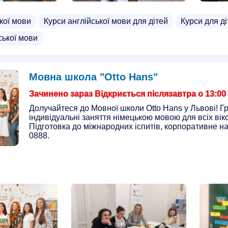
кої мови
Курси англійської мови для дітей
Курси для ді
ської мови
Мовна школа "Otto Hans"
Зачинено зараз Відкриється післязавтра о 13:00
Долучайтеся до Мовної школи Otto Hans у Львові! Гр
індивідуальні заняття німецькою мовою для всіх віко
Підготовка до міжнародних іспитів, корпоративне н
0888.