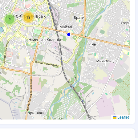
13
2
Leaflet