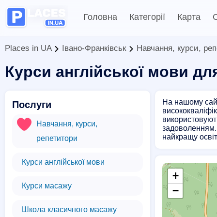
Головна
Категорії
Карта
С
Places in UA
Івано-Франківськ
Навчання, курси, ре
Курси англійської мови дл
На нашому сайт
Послуги
висококваліфік
використовують
Навчання, курси,
задоволенням. 
найкращу освіт
репетитори
Курси англійської мови
+
Курси масажу
−
Школа класичного масажу