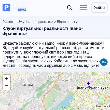
Увійти
Places in UA
Івано-Франківськ
Відпочинок
Клуби віртуальної реальності Івано-
Франківськ
Шукаєте захоплюючий відпочинок у Івано-Франківську?
Відвідайте клуби віртуальної реальності, де ви зможете
поринути у захоплюючий світ ігор і пригод. Наші
підприємства пропонують широкий вибір ігрових
сценаріїв, від захоплюючих бойовиків до захоплюючих
квестів. Проведіть час з друзями або сім'єю, відчуйте
адреналін та отримайте незабутні враження. Заплануйте
свій відпочинок в клубах віртуальної реальності у Івано-
+
Франківську і насолоджуйтесь моментом!
−