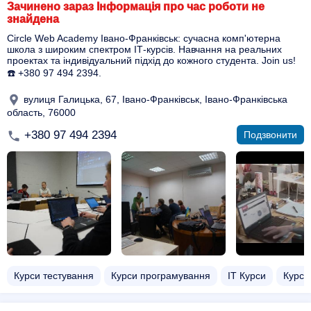
Зачинено зараз Інформація про час роботи не
знайдена
Circle Web Academy Івано-Франківськ: сучасна комп'ютерна
школа з широким спектром ІТ-курсів. Навчання на реальних
проектах та індивідуальний підхід до кожного студента. Join us!
☎️ +380 97 494 2394.
вулиця Галицька, 67, Івано-Франківськ, Івано-Франківська
область, 76000
+380 97 494 2394
Подзвонити
Курси тестування
Курси програмування
ІТ Курси
Курси