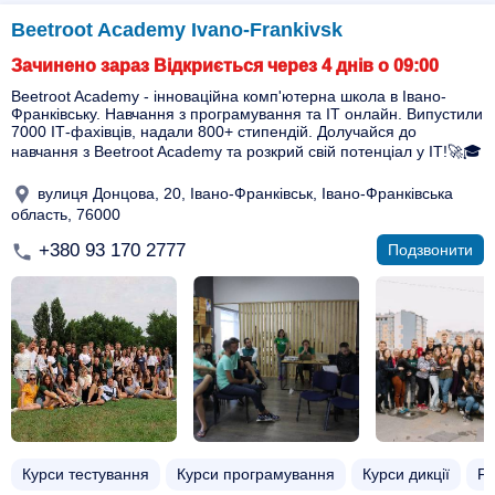
Beetroot Academy Ivano-Frankivsk
Зачинено зараз Відкриється через 4 днів о 09:00
Beetroot Academy - інноваційна комп'ютерна школа в Івано-
Франківську. Навчання з програмування та ІТ онлайн. Випустили
7000 ІТ-фахівців, надали 800+ стипендій. Долучайся до
навчання з Beetroot Academy та розкрий свій потенціал у ІТ!🚀🎓
вулиця Донцова, 20, Івано-Франківськ, Івано-Франківська
область, 76000
+380 93 170 2777
Подзвонити
Курси тестування
Курси програмування
Курси дикції
Fr