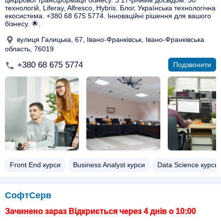
цифрової трансформації бізнесу. З 17-річним досвідом. 50
технологій, Liferay, Alfresco, Hybris. Блог, Українська технологічна
екосистема. +380 68 675 5774. Інноваційні рішення для вашого
бізнесу. 🌟.
вулиця Галицька, 67, Івано-Франківськ, Івано-Франківська
область, 76019
+380 68 675 5774
Подзвонити
Front End курси
Business Analyst курси
Data Science курси
СофтСерв
Зачинено зараз Відкриється через 4 днів о 10:00