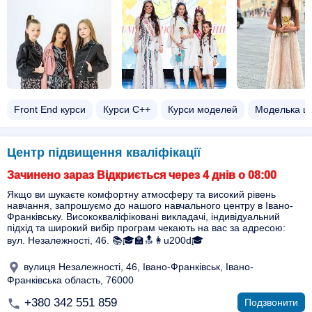
Front End курси
Курси C++
Курси моделей
Моделька ш
Центр підвищення кваліфікації
Зачинено зараз Відкриється через 4 днів о 08:00
Якщо ви шукаєте комфортну атмосферу та високий рівень
навчання, запрошуємо до нашого навчального центру в Івано-
Франківську. Висококваліфіковані викладачі, індивідуальний
підхід та широкий вибір програм чекають на вас за адресою:
вул. Незалежності, 46. 📚🎓🏫🔝👩u200d🎓
вулиця Незалежності, 46, Івано-Франківськ, Івано-
Франківська область, 76000
+380 342 551 859
Подзвонити