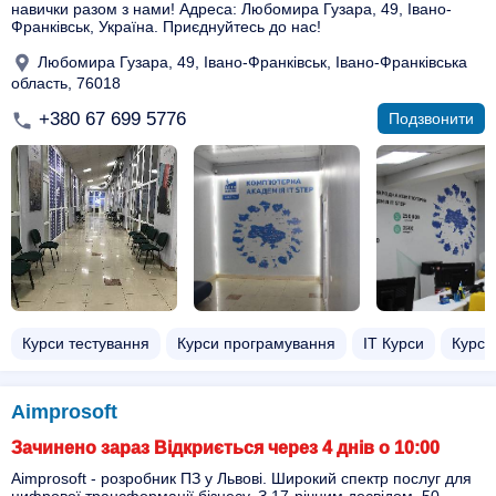
навички разом з нами! Адреса: Любомира Гузара, 49, Івано-
Франківськ, Україна. Приєднуйтесь до нас!
Любомира Гузара, 49, Івано-Франківськ, Івано-Франківська
область, 76018
+380 67 699 5776
Подзвонити
Курси тестування
Курси програмування
ІТ Курси
Курси
Aimprosoft
Зачинено зараз Відкриється через 4 днів о 10:00
Aimprosoft - розробник ПЗ у Львові. Широкий спектр послуг для