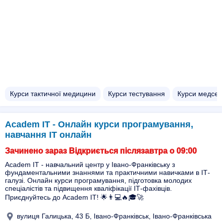
Курси тактичної медицини
Курси тестування
Курси медсес
Academ IT - Онлайн курси програмування,
навчання IT онлайн
Зачинено зараз Відкриється післязавтра о 09:00
Academ IT - навчальний центр у Івано-Франківську з
фундаментальними знаннями та практичними навичками в ІТ-
галузі. Онлайн курси програмування, підготовка молодих
спеціалістів та підвищення кваліфікації ІТ-фахівців.
Приєднуйтесь до Academ IT! 🌟👨💻🔥🎓🚀
вулиця Галицька, 43 Б, Івано-Франківськ, Івано-Франківська