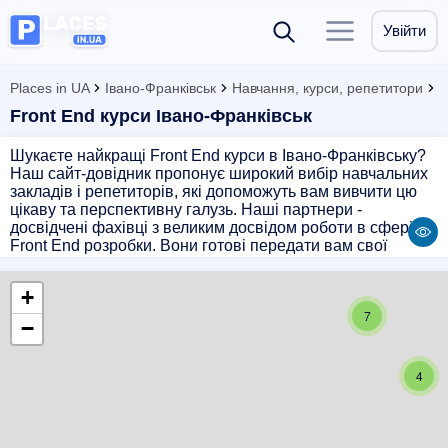
Увійти
Places in UA
Івано-Франківськ
Навчання, курси, репетитори
Front End курси Івано-Франківськ
Шукаєте найкращі Front End курси в Івано-Франківську?
Наш сайт-довідник пропонує широкий вибір навчальних
закладів і репетиторів, які допоможуть вам вивчити цю
цікаву та перспективну галузь. Наші партнери -
досвідчені фахівці з великим досвідом роботи в сфері
Front End розробки. Вони готові передати вам свої
знання і навички, допомогти вивчити HTML, CSS,
JavaScript та інші сучасні технології. Оберіть
+
найзручніший для вас час та місце занять і розпочніть
7
свій шлях до успішної кар'єри в IT-індустрії вже сьогодні!
−
4