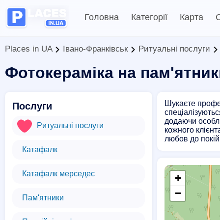
Головна
Категорії
Карта
С
Places in UA
Івано-Франківськ
Ритуальні послуги
Фотокераміка на пам'ятник
Шукаєте профес
Послуги
спеціалізуютьс
додаючи особл
Ритуальні послуги
кожного клієнт
любов до покій
Катафалк
Катафалк мерседес
+
−
Пам'ятники