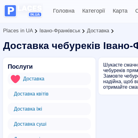
Головна
Категорії
Карта
С
Places in UA
Івано-Франківськ
Доставка
Доставка чебуреків Івано-
Шукаєте смачні
Послуги
чебуреків прям
Замовте чебуре
Доставка
надійна, щоб в
отримайте смак
Доставка квітів
Доставка їжі
Доставка суші