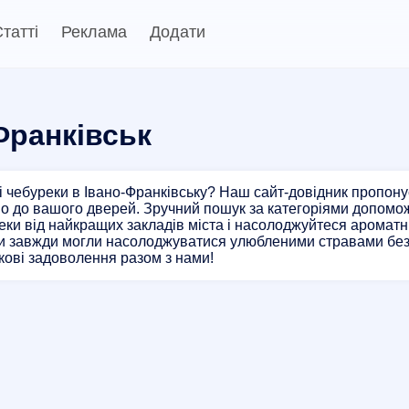
татті
Реклама
Додати
Франківськ
 чебуреки в Івано-Франківську? Наш сайт-довідник пропону
о до вашого дверей. Зручний пошук за категоріями допомож
ки від найкращих закладів міста і насолоджуйтеся ароматн
и завжди могли насолоджуватися улюбленими стравами без 
ові задоволення разом з нами!