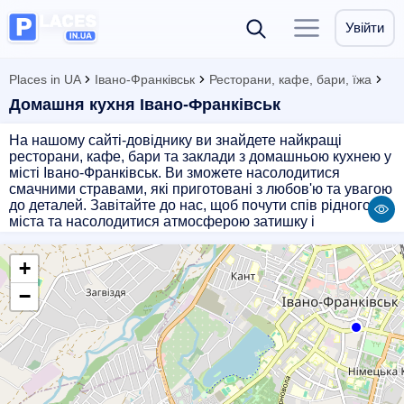
Увійти
Places in UA
Івано-Франківськ
Ресторани, кафе, бари, їжа
Домашня кухня Івано-Франківськ
На нашому сайті-довіднику ви знайдете найкращі
ресторани, кафе, бари та заклади з домашньою кухнею у
місті Івано-Франківськ. Ви зможете насолодитися
смачними стравами, які приготовані з любов'ю та увагою
до деталей. Завітайте до нас, щоб почути спів рідного
міста та насолодитися атмосферою затишку і
гостинності. Наші підприємства пропонують різноманітні
страви, що відповідають різним смакам і уподобанням.
+
Приходьте до нас з друзями або родиною, та
насолоджуйтеся чудовим обслуговуванням та смачними
−
стравами!