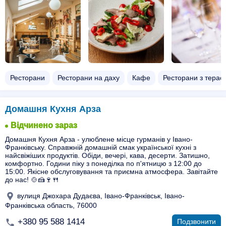
Ресторани
Ресторани на даху
Кафе
Ресторани з терас
Домашня Кухня Арза
Відчинено зараз
Домашня Кухня Арза - улюблене місце гурманів у Івано-
Франківську. Справжній домашній смак української кухні з
найсвіжіших продуктів. Обіди, вечері, кава, десерти. Затишно,
комфортно. Години піку з понеділка по п'ятницю з 12:00 до
15:00. Якісне обслуговування та приємна атмосфера. Завітайте
до нас! 🍲🍰🍷🍴
вулиця Джохара Дудаєва, Івано-Франківськ, Івано-
Франківська область, 76000
+380 95 588 1414
Подзвонити