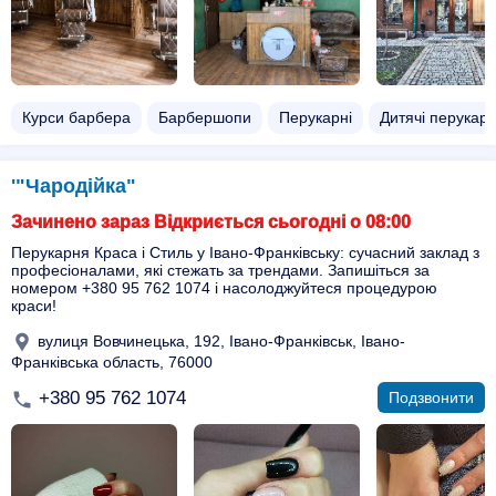
Курси барбера
Барбершопи
Перукарні
Дитячі перукарн
'"Чародійка"
Зачинено зараз Відкриється сьогодні о 08:00
Перукарня Краса і Стиль у Івано-Франківську: сучасний заклад з
професіоналами, які стежать за трендами. Запишіться за
номером +380 95 762 1074 і насолоджуйтеся процедурою
краси!
вулиця Вовчинецька, 192, Івано-Франківськ, Івано-
Франківська область, 76000
+380 95 762 1074
Подзвонити