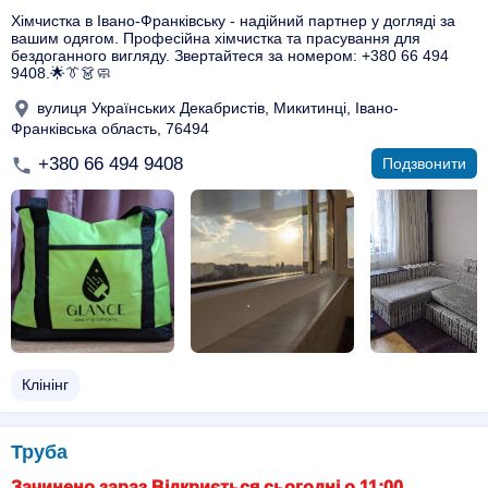
Хімчистка в Івано-Франківську - надійний партнер у догляді за
вашим одягом. Професійна хімчистка та прасування для
бездоганного вигляду. Звертайтеся за номером: +380 66 494
9408.🌟👔👗🧼
вулиця Українських Декабристів, Микитинці, Івано-
Франківська область, 76494
+380 66 494 9408
Подзвонити
Клінінг
Труба
Зачинено зараз Відкриється сьогодні о 11:00