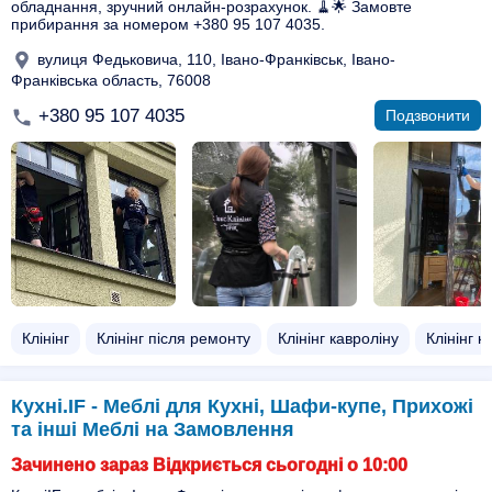
обладнання, зручний онлайн-розрахунок. 🧹🌟 Замовте
прибирання за номером +380 95 107 4035.
вулиця Федьковича, 110, Івано-Франківськ, Івано-
Франківська область, 76008
+380 95 107 4035
Подзвонити
Клінінг
Клінінг після ремонту
Клінінг кавроліну
Клінінг ку
Кухні.IF - Меблі для Кухні, Шафи-купе, Прихожі
та інші Меблі на Замовлення
Зачинено зараз Відкриється сьогодні о 10:00