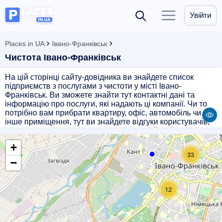
Увійти
Places in UA
Івано-Франківськ
Чистота Івано-Франківськ
На цій сторінці сайту-довідника ви знайдете список
підприємств з послугами з чистоти у місті Івано-
Франківськ. Ви зможете знайти тут контактні дані та
інформацію про послуги, які надають ці компанії. Чи то
потрібно вам прибрати квартиру, офіс, автомобіль чи
інше приміщення, тут ви знайдете відгуки користувачів,
рекомендації та поради щодо вибору найкращого
підприємства з чистоти в Івано-Франківську. Звертайтесь
+
до професіоналів, які допоможуть забезпечити чистоту
33
та порядок у вашому приміщенні!
−
12