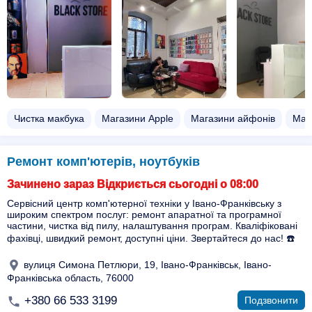
Чистка макбука
Магазини Apple
Магазини айфонів
Маг
Ремонт комп'ютерів, ноутбуків
Зачинено зараз Відкриється сьогодні о 08:00
Сервісний центр комп'ютерної техніки у Івано-Франківську з
широким спектром послуг: ремонт апаратної та програмної
частини, чистка від пилу, налаштування програм. Кваліфіковані
фахівці, швидкий ремонт, доступні ціни. Звертайтеся до нас! ☎️
вулиця Симона Петлюри, 19, Івано-Франківськ, Івано-
Франківська область, 76000
+380 66 533 3199
Подзвонити