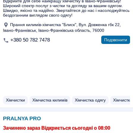
Відкрийте для себе найкращу хімчистку в Івано-Франківську!
Широкий спектр послуг з чистки та догляду за вашим одягом.
Швидко, якісно та надійно. Звертайтеся до нас і насолоджуйтесь
бездоганним виглядом свого одягу!
Прання килимів-хімчистка "Блиск", Вул. Довженка гбк 22,
Івано-Франківськ, Івано-Франківська область, 76000
+380 50 782 7478
Подзвонити
Хімчистки
Хімчистка килимів
Хімчистка одягу
Хімчистка
PRALNYA PRO
Зачинено зараз Відкриється сьогодні о 08:00