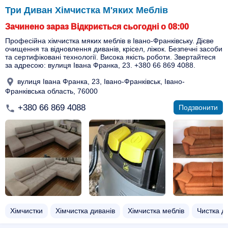
Три Диван Хімчистка М'яких Меблів
Зачинено зараз Відкриється сьогодні о 08:00
Професійна хімчистка мяких меблів в Івано-Франківську. Дієве
очищення та відновлення диванів, крісел, ліжок. Безпечні засоби
та сертифіковані технології. Висока якість роботи. Звертайтеся
за адресою: вулиця Івана Франка, 23. +380 66 869 4088.
вулиця Івана Франка, 23, Івано-Франківськ, Івано-
Франківська область, 76000
+380 66 869 4088
Подзвонити
Хімчистки
Хімчистка диванів
Хімчистка меблів
Чистка д