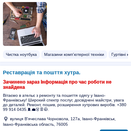
Чистка ноутбука
Магазини комп'ютерної техніки
Гуртівні к
Реставрація та пошття хутра.
Зачинено зараз Інформація про час роботи не
знайдена
Вітаємо в ательє з ремонту та пошиття одягу у Івано-
Франківську! Широкий спектр послуг, досвідчені майстри, увага
до деталей. Ремонт, пошив, розширення хутрових виробів. +380
99 914 0435.🧵💼👗👖🧥.
вулиця В'ячеслава Чорновола, 127а, Івано-Франківськ,
Івано-Франківська область, 76005