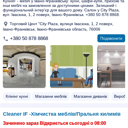
КухніIF - меблі у Івано-Франківську: кухні, шафи-купе, прихожі та
інші меблі на замовлення за доступними цінами. Затишний і
функціональний інтер'єр для вашого дому. Салон у City Plaza,
вул. Івасюка, 1, 2 поверх, Івано-Франківськ. +380 50 878 8868.
Торговий Цент "City Plaza, вулиця Івасюка, 1, 2 поверх,
Івано-Франківськ, Івано-Франківська область, 76006
+380 50 878 8868
Подзвонити
Клінінг кухні
Магазини меблів
Магазини диванів
Виробн
Cleaner IF -Хімчистка меблів/Пральня килимів
Зачинено зараз Відкриється сьогодні о 08:00