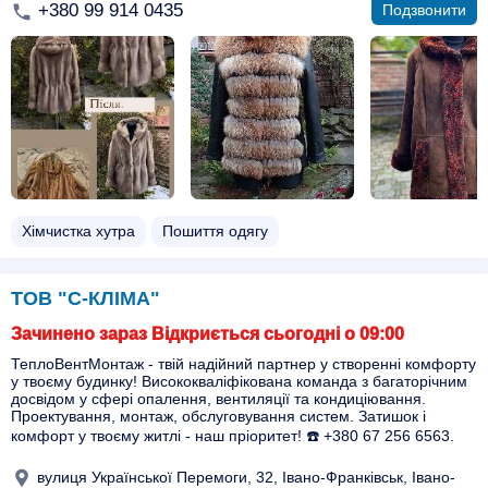
+380 99 914 0435
Подзвонити
Хімчистка хутра
Пошиття одягу
ТОВ "С-КЛІМА"
Зачинено зараз Відкриється сьогодні о 09:00
ТеплоВентМонтаж - твій надійний партнер у створенні комфорту
у твоєму будинку! Висококваліфікована команда з багаторічним
досвідом у сфері опалення, вентиляції та кондиціювання.
Проектування, монтаж, обслуговування систем. Затишок і
комфорт у твоєму житлі - наш пріоритет! ☎️ +380 67 256 6563.
вулиця Української Перемоги, 32, Івано-Франківськ, Івано-