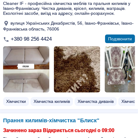
Cleaner IF - професійна хімчистка меблів та пральня килимів у
Івано-Франківську. Чистка диванів, крісел, килимів, матраців.
Екологічні засоби, виїзд на адресу, онлайн-розрахунок.
вулиця Українських Декабристів, 56, Івано-Франківськ, Івано-
Франківська область, 76006
+380 98 256 4424
Подзвонити
Хімчистки
Хімчистка килимів
Хімчистка диванів
Хімчист
Прання килимів-хімчистка "Блиск"
Зачинено зараз Відкриється сьогодні о 09:00