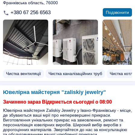
Франківська область, 76000
+380 67 256 6563
Подзвонити
Чистка вентиляції
Чистка каналізаційних труб
Чистка котлі
Ювелірна майстерня "zaliskiy jewelry"
Зачинено зараз Відкриється сьогодні о 08:00
Ювелірна майстерня Zaliskiy Jewelry у Івано-Франківську - місце,
де збуваються ваші мрії про неперевершені прикраси.
Виготовлення унікальних прикрас на замовлення, ремонт та
персоналізація ювелірних виробів. Широкий вибір виробів з
дорогоцінних матеріалів. Звертайтеся до нас за консультацією
та обслуговуванням вашої улюбленої прикраси.