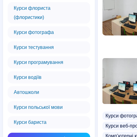
Курси флориста
(флористики)
Курси фотографа
Курси тестування
Курси програмування
Курси водіїв
Автошколи
Курси польської мови
Курси фотог
Курси бариста
Курси веб-пр
Комп'ютерні к