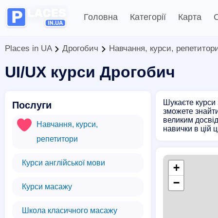
Головна
Категорії
Карта
С
Places in UA
Дрогобич
Навчання, курси, репетитор
UI/UX курси Дрогобич
Шукаєте курси 
Послуги
зможете знайти
великим досвід
Навчання, курси,
навички в цій ц
репетитори
Курси англійської мови
+
−
Курси масажу
Школа класичного масажу