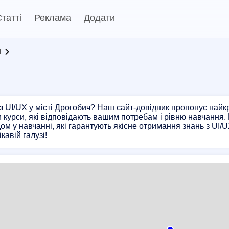
татті
Реклама
Додати
и
з UI/UX у місті Дрогобич? Наш сайт-довідник пропонує найкра
 курси, які відповідають вашим потребам і рівню навчання.
ом у навчанні, які гарантують якісне отримання знань з UI/U
ікавій галузі!