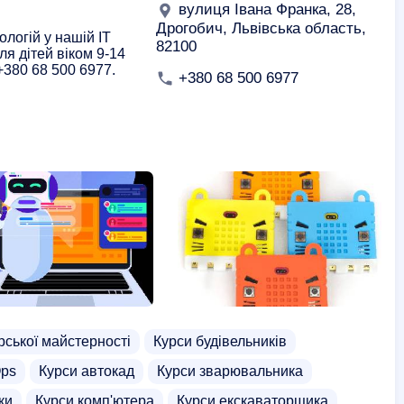
вулиця Івана Франка, 28,
Дрогобич, Львівська область,
ологій у нашій ІТ
82100
ля дітей віком 9-14
+380 68 500 6977.
+380 68 500 6977
рської майстерності
Курси будівельників
Ops
Курси автокад
Курси зварювальника
ки
Курси комп'ютера
Курси екскаваторщика