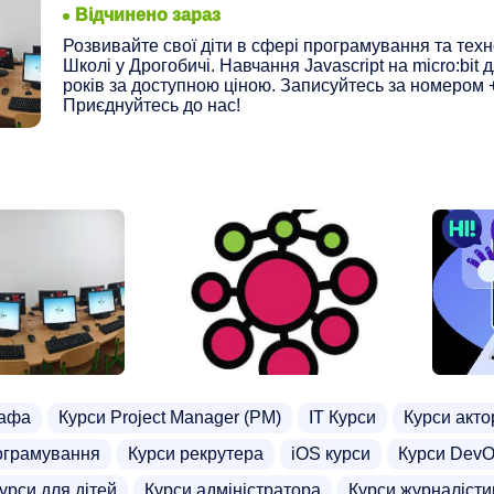
Відчинено зараз
Розвивайте свої діти в сфері програмування та техн
Школі у Дрогобичі. Навчання Javascript на micro:bit д
років за доступною ціною. Записуйтесь за номером 
Приєднуйтесь до нас!
рафа
Курси Project Manager (PM)
ІТ Курси
Курси акто
ограмування
Курси рекрутера
iOS курси
Курси Dev
урси для дітей
Курси адміністратора
Курси журналісти