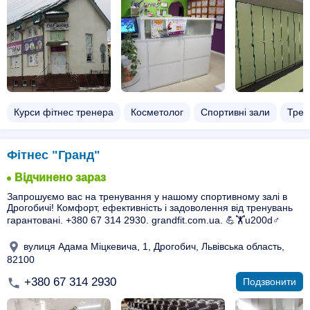
Курси фітнес тренера
Косметолог
Спортивні зали
Трен
Фітнес "Гранд"
Відчинено зараз
Запрошуємо вас на тренування у нашому спортивному залі в
Дрогобичі! Комфорт, ефективність і задоволення від тренувань
гарантовані. +380 67 314 2930. grandfit.com.ua. 💪🏋️u200d♂️
вулиця Адама Міцкевича, 1, Дрогобич, Львівська область,
82100
+380 67 314 2930
Подзвонити