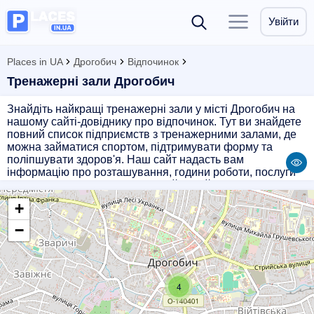
Увійти
Places in UA
Дрогобич
Відпочинок
Тренажерні зали Дрогобич
Знайдіть найкращі тренажерні зали у місті Дрогобич на
нашому сайті-довіднику про відпочинок. Тут ви знайдете
повний список підприємств з тренажерними залами, де
можна займатися спортом, підтримувати форму та
поліпшувати здоров'я. Наш сайт надасть вам
інформацію про розташування, години роботи, послуги
та вартість абонементів. Обирайте найзручніше місце
для тренувань та досягайте своїх спортивних цілей
+
разом з нами.
−
4