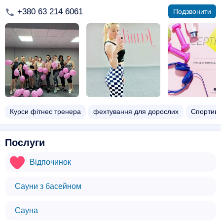
+380 63 214 6061
Подзвонити
Курси фітнес тренера
фехтування для дорослих
Спортивн
Послуги
Відпочинок
Сауни з басейном
Сауна