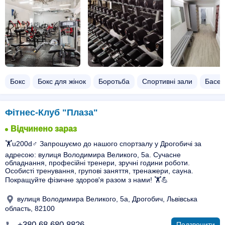
Бокс
Бокс для жінок
Боротьба
Спортивні зали
Басей
Фітнес-Клуб "Плаза"
Відчинено зараз
🏋️u200d♂️ Запрошуємо до нашого спортзалу у Дрогобичі за
адресою: вулиця Володимира Великого, 5а. Сучасне
обладнання, професійні тренери, зручні години роботи.
Особисті тренування, групові заняття, тренажери, сауна.
Покращуйте фізичне здоров'я разом з нами! 🏋️💪
вулиця Володимира Великого, 5а, Дрогобич, Львівська
область, 82100
+380 68 680 8826
Подзвонити