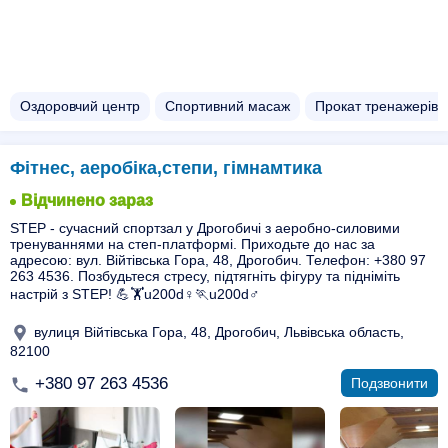
Оздоровчий центр
Спортивний масаж
Прокат тренажерів
Фітнес, аеробіка,степи, гімнамтика
Відчинено зараз
STEP - сучасний спортзал у Дрогобичі з аеробно-силовими
тренуваннями на степ-платформі. Приходьте до нас за
адресою: вул. Війтівська Гора, 48, Дрогобич. Телефон: +380 97
263 4536. Позбудьтеся стресу, підтягніть фігуру та підніміть
настрій з STEP! 💪🏋️u200d♀️🏃u200d♂️
вулиця Війтівська Гора, 48, Дрогобич, Львівська область,
82100
+380 97 263 4536
Подзвонити