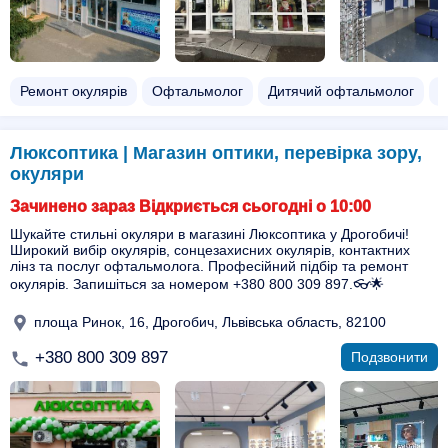
Ремонт окулярів
Офтальмолог
Дитячий офтальмолог
А
Люксоптика | Магазин оптики, перевірка зору,
окуляри
Зачинено зараз Відкриється сьогодні о 10:00
Шукайте стильні окуляри в магазині Люксоптика у Дрогобичі!
Широкий вибір окулярів, сонцезахисних окулярів, контактних
лінз та послуг офтальмолога. Професійний підбір та ремонт
окулярів. Запишіться за номером +380 800 309 897.👓🌟
площа Ринок, 16, Дрогобич, Львівська область, 82100
+380 800 309 897
Подзвонити