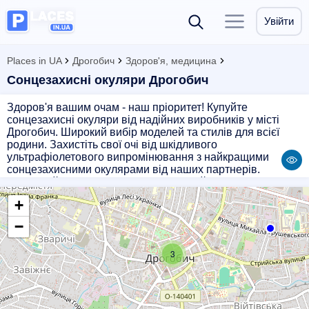
Увійти
Places in UA
Дрогобич
Здоров'я, медицина
Сонцезахисні окуляри Дрогобич
Здоров'я вашим очам - наш пріоритет! Купуйте
сонцезахисні окуляри від надійних виробників у місті
Дрогобич. Широкий вибір моделей та стилів для всієї
родини. Захистіть свої очі від шкідливого
ультрафіолетового випромінювання з найкращими
сонцезахисними окулярами від наших партнерів.
Замовляйте прямо зараз і насолоджуйтесь яскравими
сонячними днями без небезпеки для здоров'я очей.
+
−
3