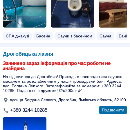
СПА джакузі
Басейн
Сауни з басейном
Сауна
Бані
Дрогобицька лазня
Зачинено зараз Інформація про час роботи не
знайдена
На відпочинок до Дрогобича! Приходьте насолодитися сауною,
масажем та розслабленням у нашій громадській бані. Адреса:
вул. Богдана Лепкого. Зателефонуйте за номером: +380 3244
10285. Поділіться з друзями! 💆u200d♂️🌿
вулиця Богдана Лепкого, Дрогобич, Львівська область, 82100
+380 3244 10285
Подзвонити