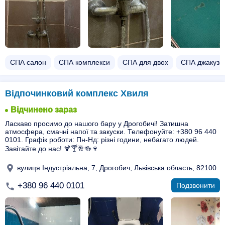
СПА салон
СПА комплекси
СПА для двох
СПА джакузі
Відпочинковий комплекс Хвиля
Відчинено зараз
Ласкаво просимо до нашого бару у Дрогобичі! Затишна
атмосфера, смачні напої та закуски. Телефонуйте: +380 96 440
0101. Графік роботи: Пн-Нд: різні години, небагато людей.
Завітайте до нас! 🍹🍸🥂🍻🍷
вулиця Індустріальна, 7, Дрогобич, Львівська область, 82100
+380 96 440 0101
Подзвонити