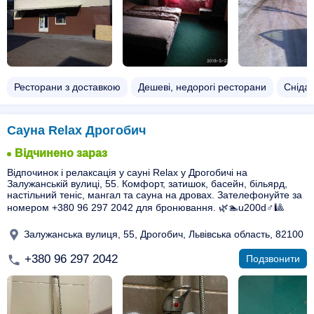
Ресторани з доставкою
Дешеві, недорогі ресторани
Сніда
Сауна Relax Дрогобич
Відчинено зараз
Відпочинок і релаксація у сауні Relax у Дрогобичі на
Залужанській вулиці, 55. Комфорт, затишок, басейн, більярд,
настільний теніс, мангал та сауна на дровах. Зателефонуйте за
номером +380 96 297 2042 для бронювання. 🌿🏊u200d♂️🎱
Залужанська вулиця, 55, Дрогобич, Львівська область, 82100
+380 96 297 2042
Подзвонити