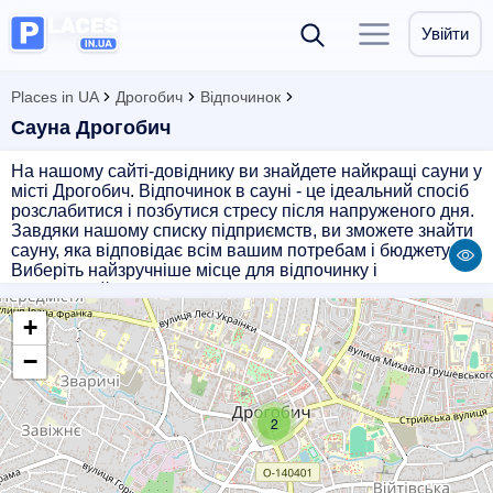
Увійти
Places in UA
Дрогобич
Відпочинок
Сауна Дрогобич
На нашому сайті-довіднику ви знайдете найкращі сауни у
місті Дрогобич. Відпочинок в сауні - це ідеальний спосіб
розслабитися і позбутися стресу після напруженого дня.
Завдяки нашому списку підприємств, ви зможете знайти
сауну, яка відповідає всім вашим потребам і бюджету.
Виберіть найзручніше місце для відпочинку і
насолоджуйтесь приємною атмосферою і корисними
процедурами. Відкрийте для себе новий рівень
+
релаксації з нашим сайтом!
−
2