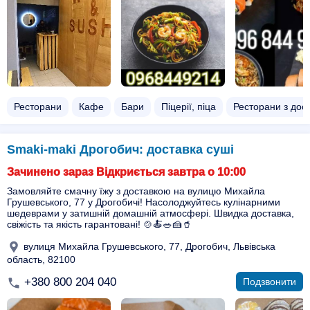
Ресторани
Кафе
Бари
Піцерії, піца
Ресторани з дос
Smaki-maki Дрогобич: доставка суші
Зачинено зараз Відкриється завтра о 10:00
Замовляйте смачну їжу з доставкою на вулицю Михайла
Грушевського, 77 у Дрогобичі! Насолоджуйтесь кулінарними
шедеврами у затишній домашній атмосфері. Швидка доставка,
свіжість та якість гарантовані! 🍲🍝🥗🍰🥤
вулиця Михайла Грушевського, 77, Дрогобич, Львівська
область, 82100
+380 800 204 040
Подзвонити