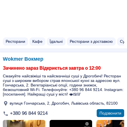
Ресторани
Кафе
Їдальні
Ресторани з доставкою
Суш
Wokmer Вокмер
Зачинено зараз Відкриється завтра о 12:00
Смакуйте найсвіжіші та найсмачніші суші у Дрогобичі! Ресторан
суші з широким вибором страв японської кухні за адресою вул.
Гончарська, 2. Вегетаріанські опції, години знижок,
безкоштовний Wi-Fi. Телефонуйте: +380 96 844 9214. Instagram:
[посилання]. Найкращі суші у місті! 🍣🍱🥢
вулиця Гончарська, 2, Дрогобич, Львівська область, 82100
+380 96 844 9214
Подзвонити