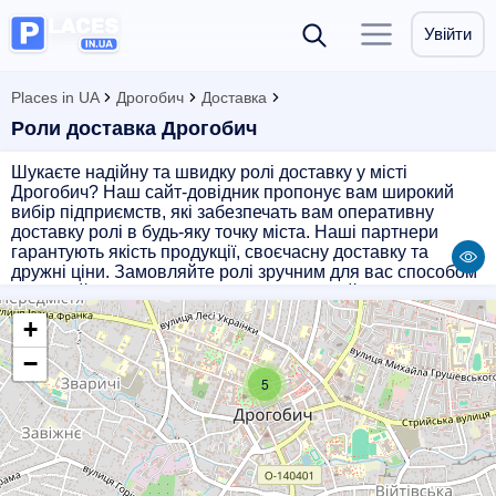
Увійти
Places in UA
Дрогобич
Доставка
Роли доставка Дрогобич
Шукаєте надійну та швидку ролі доставку у місті
Дрогобич? Наш сайт-довідник пропонує вам широкий
вибір підприємств, які забезпечать вам оперативну
доставку ролі в будь-яку точку міста. Наші партнери
гарантують якість продукції, своєчасну доставку та
дружні ціни. Замовляйте ролі зручним для вас способом
і отримуйте їх без затримок. Оберіть надійність та
комфорт з нашими партнерами!
+
−
5