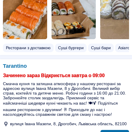
Ресторани з доставкою
Суші бургери
Суші бари
Азіатсь
Tarantino
Зачинено зараз Відкриється завтра о 09:00
Смачна кухня та затишна атмосфера у нашому ресторані за
адресою вулиця Івана Мазепи, 8 у Дрогобичі. Великий вибір
страв, коктейлі та дитяче меню. Робочі години з 16:00 до 21:00.
Забронюйте столик заздалегідь. Приємний сервіс та
найсмачніші шедеври кухні чекають на вас! 🍽️🍹 Поділіться
нашим рестораном з друзями! 🥂 Приходьте до нас і
насолоджуйтесь справжнім святом для смаку і настрою!
вулиця Івана Мазепи, 8, Дрогобич, Львівська область, 82100