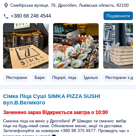
Самбірська вулиця, 76, Дрогобич, Львівська область, 82100
+380 68 248 4544
Подзвонити
Ресторани
Бари
Піцерії, піца
Їдальні
Ресторани з д
Сімка Піца Суші SIMKA PIZZA SUSHI
вул.В.Великого
Зачинено зараз Відкриється завтра о 10:00
Смачна піца на виніс у Дрогобичі! 🍕 Швидко та смачно: вибір
піци на будь-який смак. Обновлене меню, акції та доставка.
Зателефонуйте за номером +380 98 375 8577. Проведіть час з