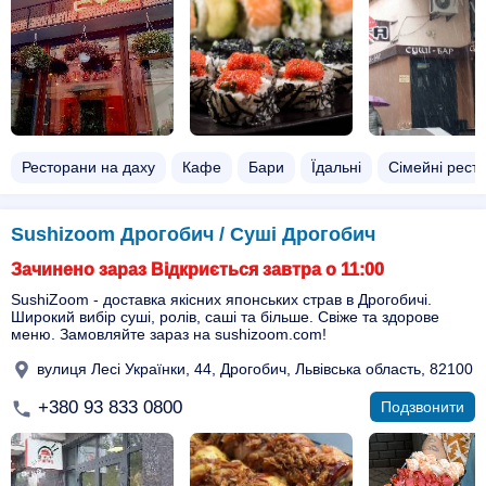
Ресторани на даху
Кафе
Бари
Їдальні
Сімейні рест
Sushizoom Дрогобич / Суші Дрогобич
Зачинено зараз Відкриється завтра о 11:00
SushiZoom - доставка якісних японських страв в Дрогобичі.
Широкий вибір суші, ролів, саші та більше. Свіже та здорове
меню. Замовляйте зараз на sushizoom.com!
вулиця Лесі Українки, 44, Дрогобич, Львівська область, 82100
+380 93 833 0800
Подзвонити