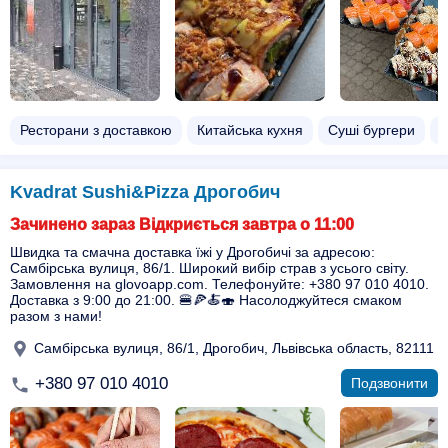
Ресторани з доставкою
Китайська кухня
Суші бургери
С
Kvadrat Sushi&Pizza Дрогобич
Зачинено зараз Відкриється завтра о 11:00
Швидка та смачна доставка їжі у Дрогобичі за адресою:
Самбірська вулиця, 86/1. Широкий вибір страв з усього світу.
Замовлення на glovoapp.com. Телефонуйте: +380 97 010 4010.
Доставка з 9:00 до 21:00. 🍔🍕🍝🍣 Насолоджуйтеся смаком
разом з нами!
Самбірська вулиця, 86/1, Дрогобич, Львівська область, 82111
+380 97 010 4010
Подзвонити