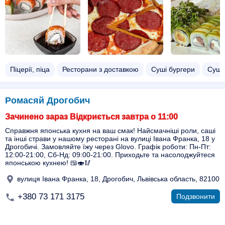
Піцерії, піца
Ресторани з доставкою
Суші бургери
Суші
Ромасяй Дрогобич
Зачинено зараз Відкриється завтра о 11:00
Справжня японська кухня на ваш смак! Найсмачніші роли, саші
та інші страви у нашому ресторані на вулиці Івана Франка, 18 у
Дрогобичі. Замовляйте їжу через Glovo. Графік роботи: Пн-Пт:
12:00-21:00, Сб-Нд: 09:00-21:00. Приходьте та насолоджуйтеся
японською кухнею! 🍱🍣🥢
вулиця Івана Франка, 18, Дрогобич, Львівська область, 82100
+380 73 171 3175
Подзвонити