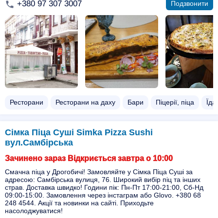
+380 97 307 3007
Подзвонити
Ресторани
Ресторани на даху
Бари
Піцерії, піца
Їда
Сімка Піца Суші Simka Pizza Sushi
вул.Самбірська
Зачинено зараз Відкриється завтра о 10:00
Смачна піца у Дрогобичі! Замовляйте у Сімка Піца Суші за
адресою: Самбірська вулиця, 76. Широкий вибір піц та інших
страв. Доставка швидко! Години пік: Пн-Пт 17:00-21:00, Сб-Нд
09:00-15:00. Замовлення через інстаграм або Glovo. +380 68
248 4544. Акції та новинки на сайті. Приходьте
насолоджуватися!