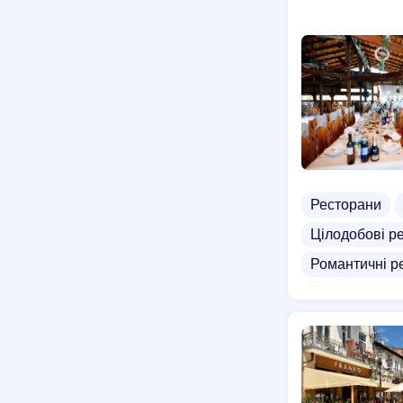
Ресторани
Цілодобові р
Романтичні р
Ресторани в у
Доставка пив
Доставка ово
Банні компле