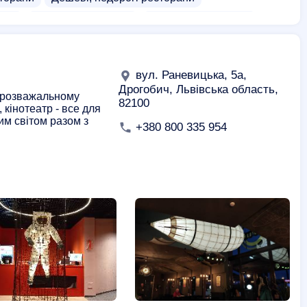
тилі
Європейська кухня
Мексиканська кухня
Десерти
Сніданки
Комплексні обіди
дів
Доставка пива
Доставка пасти
вул. Раневицька, 5а,
оїв
Доставка сніданків
Доставка десертів
Дрогобич, Львівська область,
у розважальному
82100
 кінотеатр - все для
а кухня
Дискотека
Бістро
им світом разом з
+380 800 335 954
рські фабрики
Постачальники кави