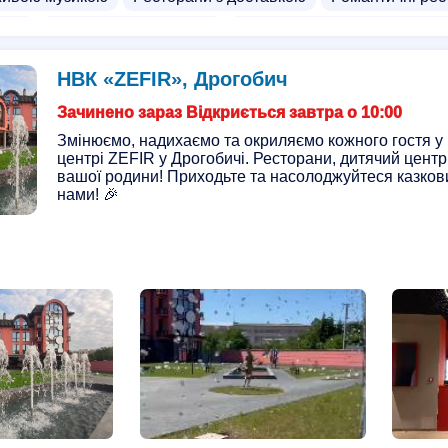
рани
Панорамні ресторани
Ресторани в українському с
ухня
Кальянні, лаунж бари
Випічка
Азіатська кухня
НВК «ZEFIR», Дрогобич
 кухня
Кав'ярні
Паби
Доставка піци
Доставка обі
Зачинено зараз Відкриється завтра о 10:00
атів
Доставка продуктів
Торт доставка
Доставка нап
Змінюємо, надихаємо та окриляємо кожного гостя 
центрі ZEFIR у Дрогобичі. Ресторани, дитячий центр,
бургерів
Доставка тортів
Чайні магазини
В'єтнамськ
вашої родини! Приходьте та насолоджуйтеся казков
заклади для дорослих
нами! 🎉
Фабрики
Фабрики їжі
Кондите