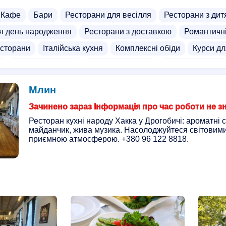
Кафе
Бари
Ресторани для весілля
Ресторани з дит
я день народження
Ресторани з доставкою
Романтичн
сторани
Італійська кухня
Комплексні обіди
Курси дл
ї
Школи інтернати
Оренда кінозалу
Спортивні зали
дітей
Квест кімнати для дітей
Соляна кімната для діте
Млин
ьної реальності
Дискотека
Хостели з окремою кімнато
Зачинено зараз Інформація про час роботи не з
ажальні центри
Розважальні заклади для дорослих
Фа
Ресторан кухні народу Хакка у Дрогобичі: ароматні с
майданчик, жива музика. Насолоджуйтеся світовим
приємною атмосферою. +380 96 122 8818.