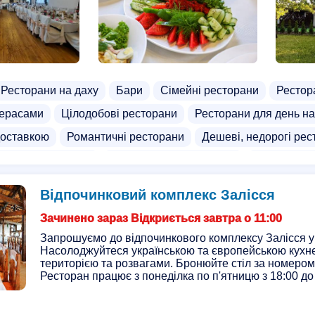
Ресторани на даху
Бари
Сімейні ресторани
Рестор
терасами
Цілодобові ресторани
Ресторани для день н
доставкою
Романтичні ресторани
Дешеві, недорогі рес
країнському стилі
Ресторани з альтанками
Китайська 
Відпочинковий комплекс Залісся
Зачинено зараз Відкриється завтра о 11:00
Запрошуємо до відпочинкового комплексу Залісся у
Насолоджуйтеся українською та європейською кух
територією та розвагами. Бронюйте стіл за номером
Ресторан працює з понеділка по п'ятницю з 18:00 до 