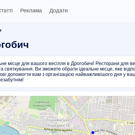
татті
Реклама
Додати
огобич
ьне місце для вашого весілля в Дрогобичі! Ресторани для ве
та святкування. Ви зможете обрати ідеальне місце, яке від
тові допомогти вам з організацією найважливішого дня у ваш
езабутнім!