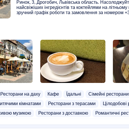
Ринок, 3, Дрогобич, Львівська область. Насолоджуй
найсвіжіших інгредієнтів та коктейлями на літньому 
зручний графік роботи та замовлення за номером +3
Ресторани на даху
Кафе
Їдальні
Сімейні ресторани
дитячими кімнатами
Ресторани з терасами
Цілодобові 
живою музикою
Ресторани з доставкою
Романтичні рес
рани
Панорамні ресторани
Ресторани в українському с