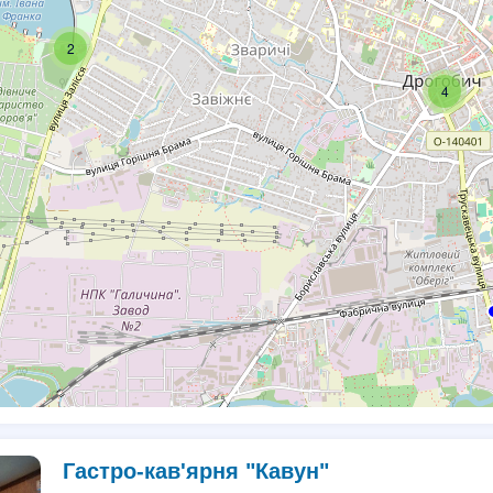
2
4
Гастро-кав'ярня "Кавун"