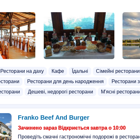
Ресторани на даху
Кафе
Їдальні
Сімейні ресторани
есторани
Ресторани для день народження
Ресторани 
есторани
Дешеві, недорогі ресторани
М'ясні ресторан
країнському стилі
Ресторани з альтанками
Європейськ
а
Доставка салатів
Доставка української кухні
Торт 
Franko Beef And Burger
чів
Оренда альтанки
Оренда ресторану
Сауни з ба
Зачинено зараз Відкриється завтра о 10:00
кси
Колиби
Соляна кімната
Дискотека
Бістро
Проведіть смачні гастрономічні подорожі в рестора