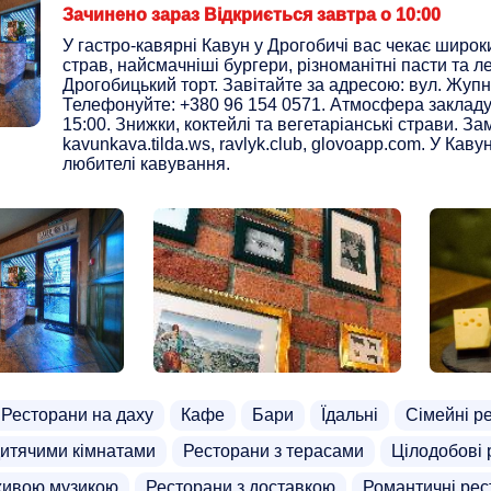
Зачинено зараз Відкриється завтра о 10:00
У гастро-кавярні Кавун у Дрогобичі вас чекає широки
страв, найсмачніші бургери, різноманітні пасти та 
Дрогобицький торт. Завітайте за адресою: вул. Жупн
Телефонуйте: +380 96 154 0571. Атмосфера закладу 
15:00. Знижки, коктейлі та вегетаріанські страви. З
kavunkava.tilda.ws, ravlyk.club, glovoapp.com. У Каву
любителі кавування.
Ресторани на даху
Кафе
Бари
Їдальні
Сімейні р
дитячими кімнатами
Ресторани з терасами
Цілодобові 
живою музикою
Ресторани з доставкою
Романтичні рес