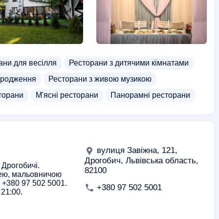
ани для весілля
Ресторани з дитячими кімнатами
ародження
Ресторани з живою музикою
торани
М'ясні ресторани
Панорамні ресторани
кухня
Комплексні обіди
Доставка шашлика
вулиця Завіжна, 121,
Дрогобич, Львівська область,
 Дрогобичі.
82100
нею, мальовничою
 +380 97 502 5001.
+380 97 502 5001
21:00.