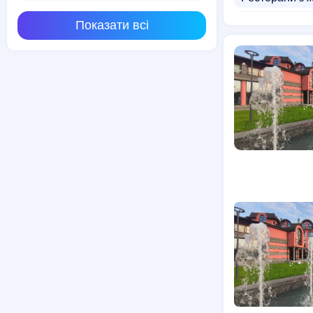
М'ясні ресто
Показати всі
Грузинська к
Мексиканська
Доставка сал
Доставка гам
Розважальні 