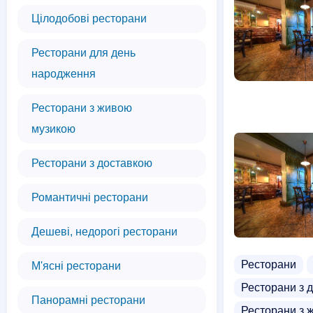
Цілодобові ресторани
Ресторани для день
народження
Ресторани з живою
музикою
Ресторани з доставкою
Романтичні ресторани
Дешеві, недорогі ресторани
Ресторани
М'ясні ресторани
Ресторани з 
Панорамні ресторани
Ресторани з 