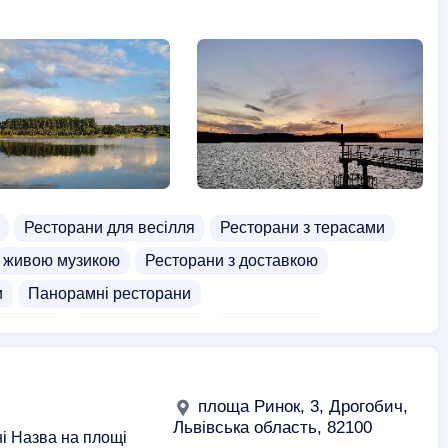
Ресторани для весілля
Ресторани з терасами
з живою музикою
Ресторани з доставкою
и
Панорамні ресторани
а кухня
СПА комплекси
СПА джакузі
доставка
Доставка шашлика
Доставка напоїв
сейном
Бані
Чани
Фінські сауни
площа Ринок, 3, Дрогобич,
Львівська область, 82100
ні Назва на площі