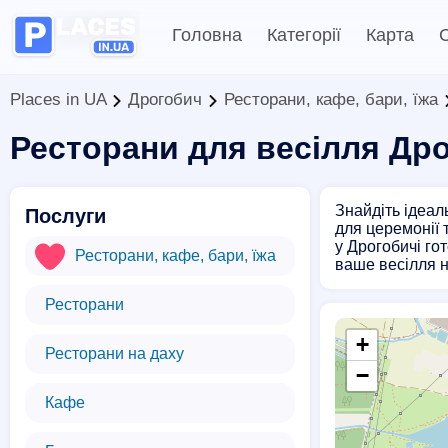
Головна
Категорії
Карта
С
Places in UA
Дрогобич
Ресторани, кафе, бари, їжа
Ресторани для весілля Др
Знайдіть ідеал
Послуги
для церемонії 
у Дрогобичі го
Ресторани, кафе, бари, їжа
ваше весілля н
Ресторани
+
Ресторани на даху
−
Кафе