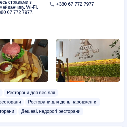
тесь стравами з
+380 67 772 7977
майданчику. Wi-Fi,
80 67 772 7977.
Ресторани для весілля
ресторани
Ресторани для день народження
торани
Дешеві, недорогі ресторани
тилі
Ресторани з альтанками
Грузинська кухня