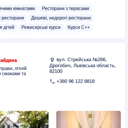
ячими кімнатами
Ресторани з терасами
і ресторани
Дешеві, недорогі ресторани
я дітей
Режисерські курси
Курси C++
Фітнес зали
Пейнтбол для дітей
й
Ковзанки
Нічний клуб
Ігровий клуб
ю
Розважальні центри
Дитячі розважальні центри
вул. Стрийська №266,
найдена
брики
Фабрики їжі
Дрогобич, Львівська область,
трави, літній
82100
и смаками та
+380 96 122 8818