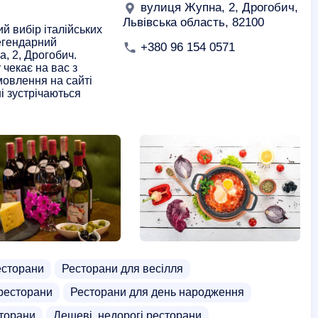
вулиця Жупна, 2, Дрогобич,
Львівська область, 82100
й вибір італійських
легендарний
+380 96 154 0571
а, 2, Дрогобич.
чекає на вас з
амовлення на сайті
ні зустрічаються
есторани
Ресторани для весілля
ресторани
Ресторани для день народження
торани
Дешеві, недорогі ресторани