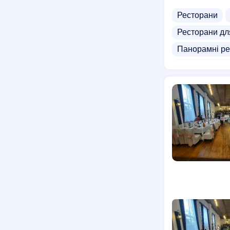
Ресторани
Ресторани дл
Панорамні ре
Курси анімаці
Лазертаг для 
Клуби віртуал
Торгово-розв