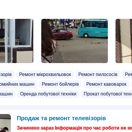
ізорів
Ремонт мікрохвильовок
Ремонт пилососів
Ре
домийних машин
Ремонт бойлерів
Ремонт кавоварок
машин
Оренда побутової техніки
Прокат побутової техн
дильників
Продаж та ремонт телевізорів
Зачинено зараз Інформація про час роботи не з