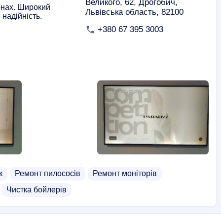
Великого, 62, Дрогобич,
онах. Широкий
Львівська область, 82100
 надійність.
+380 67 395 3003
к
Ремонт пилососів
Ремонт моніторів
Ми використовуємо файли cookie
Чистка бойлерів
Цей веб-сайт використовує файли cookie,
щоб забезпечити вам найкращий досвід