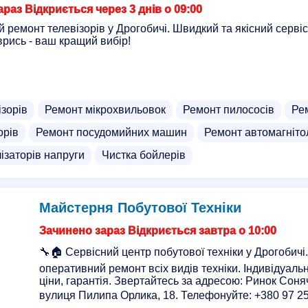
раз Відкриється через 3 днів о 09:00
ремонт телевізорів у Дрогобичі. Швидкий та якісний сервіс
рись - ваш кращий вибір!
ізорів
Ремонт мікрохвильовок
Ремонт пилососів
Ре
орів
Ремонт посудомийних машин
Ремонт автомагніто
ізаторів напруги
Чистка бойлерів
Майстерня Побутової Техніки
Зачинено зараз Відкриється завтра о 10:00
🔧🏠 Сервісний центр побутової техніки у Дрогобичі.
оперативний ремонт всіх видів техніки. Індивідуальн
ціни, гарантія. Звертайтесь за адресою: Ринок Соня
вулиця Пилипа Орлика, 18. Телефонуйте: +380 97 259