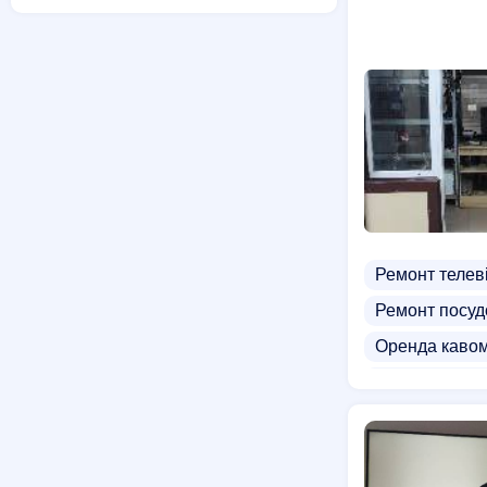
Ремонт телев
Ремонт посу
Оренда каво
Гуртівні холо