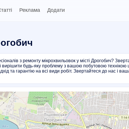
татті
Реклама
Додати
рогобич
іоналів з ремонту мікрохвильовок у місті Дрогобич? Зверт
і вирішити будь-яку проблему з вашою побутовою технікою ш
дхід та гарантію на всі види робіт. Звертайтеся до нас і в