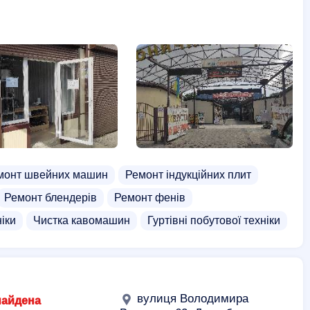
монт швейних машин
Ремонт індукційних плит
Ремонт блендерів
Ремонт фенів
іки
Чистка кавомашин
Гуртівні побутової техніки
вулиця Володимира
найдена