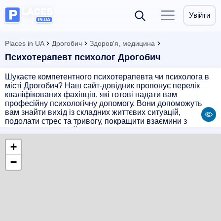
Увійти
Places in UA
Дрогобич
Здоров'я, медицина
Психотерапевт психолог Дрогобич
Шукаєте компетентного психотерапевта чи психолога в
місті Дрогобич? Наш сайт-довідник пропонує перелік
кваліфікованих фахівців, які готові надати вам
професійну психологічну допомогу. Вони допоможуть
вам знайти вихід із складних життєвих ситуацій,
подолати стрес та тривогу, покращити взаємини з
близькими. Звертайтеся до наших експертів для
підтримки вашого психічного здоров'я та емоційного
+
благополуччя.
−