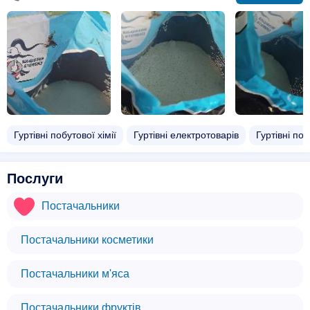
Гуртівні побутової хімії
Гуртівні електротоварів
Гуртівні по
Послуги
Постачальники
Постачальники косметики
Постачальники м'яса
Постачальники фруктів