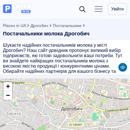
Увійти
Places in UA
Дрогобич
Постачальники
Постачальники молока Дрогобич
Шукаєте надійних постачальників молока у місті
Дрогобич? Наш сайт-довідник пропонує великий вибір
підприємств, які готові задовольнити ваші потреби. Тут
ви знайдете найкращих постачальників молока з
високою якістю продукції і конкурентними цінами.
Обирайте надійних партнерів для вашого бізнесу та
забезпечте себе стабільним постачанням молочних
продуктів. Не втрачайте час, звертайтесь до довідника
+
постачальників прямо зараз!
−