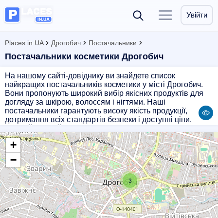
Увійти
Places in UA
Дрогобич
Постачальники
Постачальники косметики Дрогобич
На нашому сайті-довіднику ви знайдете список
найкращих постачальників косметики у місті Дрогобич.
Вони пропонують широкий вибір якісних продуктів для
догляду за шкірою, волоссям і нігтями. Наші
постачальники гарантують високу якість продукції,
дотримання всіх стандартів безпеки і доступні ціни.
Обирайте надійних постачальників косметики у
Дрогобичі на нашому сайті і насолоджуйтесь красою без
+
зайвих клопотів!
−
3