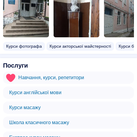
Курси фотографа
Курси акторської майстерності
Курси ба
Послуги
Навчання, курси, репетитори
Курси англійської мови
Курси масажу
Школа класичного масажу