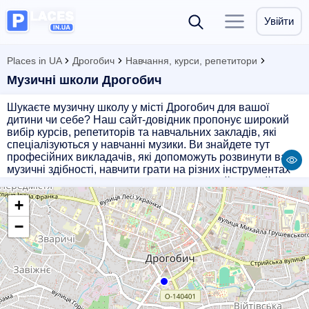
Увійти
Places in UA
Дрогобич
Навчання, курси, репетитори
Музичні школи Дрогобич
Шукаєте музичну школу у місті Дрогобич для вашої
дитини чи себе? Наш сайт-довідник пропонує широкий
вибір курсів, репетиторів та навчальних закладів, які
спеціалізуються у навчанні музики. Ви знайдете тут
професійних викладачів, які допоможуть розвинути ваші
музичні здібності, навчити грати на різних інструментах
та вчитимуться музичної теорії. Оберіть найзручний для
вас час та місце занять і почніть свою музичну подорож
+
разом з нами!
−