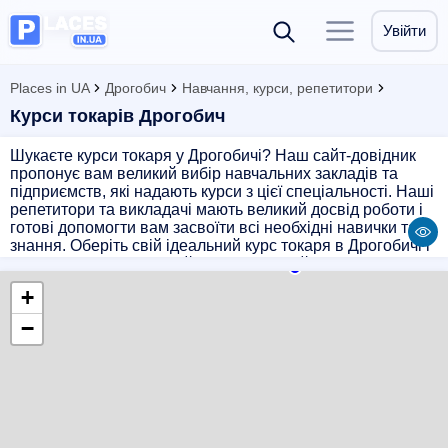
Увійти
Places in UA
Дрогобич
Навчання, курси, репетитори
Курси токарів Дрогобич
Шукаєте курси токаря у Дрогобичі? Наш сайт-довідник
пропонує вам великий вибір навчальних закладів та
підприємств, які надають курси з цієї спеціальності. Наші
репетитори та викладачі мають великий досвід роботи і
готові допомогти вам засвоїти всі необхідні навички та
знання. Оберіть свій ідеальний курс токаря в Дрогобичі і
розвиньте свої професійні навички в цій галузі.
Навчайтесь з нами – розвивайте свою кар'єру!
+
−