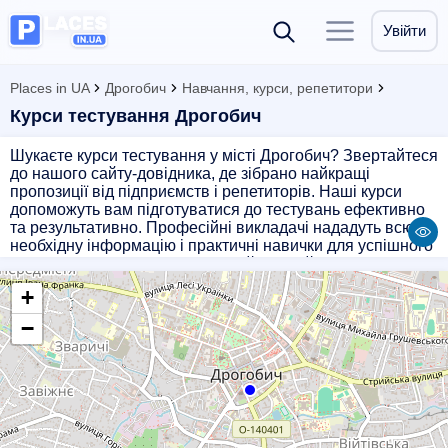
Увійти
Places in UA
Дрогобич
Навчання, курси, репетитори
Курси тестування Дрогобич
Шукаєте курси тестування у місті Дрогобич? Звертайтеся
до нашого сайту-довідника, де зібрано найкращі
пропозиції від підприємств і репетиторів. Наші курси
допоможуть вам підготуватися до тестувань ефективно
та результативно. Професійні викладачі нададуть всю
необхідну інформацію і практичні навички для успішного
проходження тестів. Оберіть найзручний для вас час і
формат навчання. Запишіться на курси вже сьогодні і
+
підготуйтеся до успішного проходження тестувань!
−