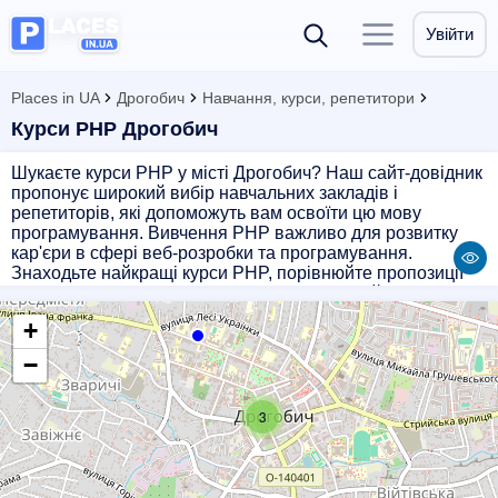
Увійти
Places in UA
Дрогобич
Навчання, курси, репетитори
Курси PHP Дрогобич
Шукаєте курси PHP у місті Дрогобич? Наш сайт-довідник
пропонує широкий вибір навчальних закладів і
репетиторів, які допоможуть вам освоїти цю мову
програмування. Вивчення PHP важливо для розвитку
кар'єри в сфері веб-розробки та програмування.
Знаходьте найкращі курси PHP, порівнюйте пропозиції
від різних підприємств і знаходьте ідеальний варіант для
свого навчання. Долучайтеся до професійної спільноти
+
програмістів і розвивайте свої навички у сфері веб-
розробки з нашим сайтом!
−
3