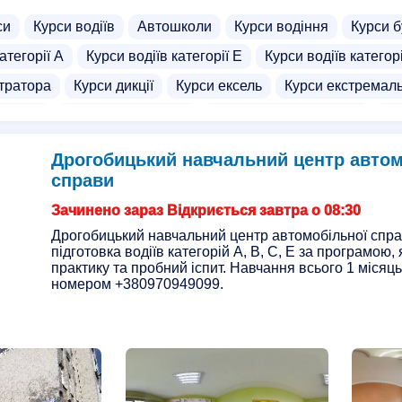
си
Курси водіїв
Автошколи
Курси водіння
Курси б
атегорії А
Курси водіїв категорії Е
Курси водіїв категор
стратора
Курси дикції
Курси ексель
Курси екстремаль
ня ФОП
Курси діловодства
Курси екскаваторщика
Ку
Курси екскурсоводів
Курси стюардес
Курси трактори
Дрогобицький навчальний центр автом
Курси водіння для жінок
Курси водіння на автоматі
справи
трамваїв
Курси володіння зброєю
Курси декору, декора
Зачинено зараз Відкриється завтра о 08:30
ристів
Школи
Школа водіння
Навчання на крановщ
Дрогобицький навчальний центр автомобільної справ
підготовка водіїв категорій A, B, C, E за програмою,
практику та пробний іспит. Навчання всього 1 місяць
номером +380970949099.