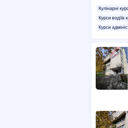
Кулінарні кур
Курси водіїв к
Курси адміні
Курси веден
Бізнес курси
Курси Python
Курси водіїв 
Школа тракто