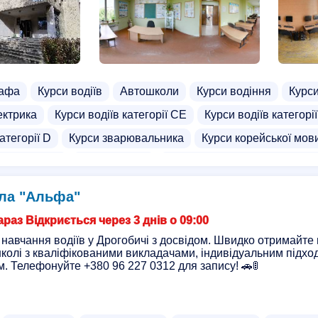
рафа
Курси водіїв
Автошколи
Курси водіння
Курси
ектрика
Курси водіїв категорії СЕ
Курси водіїв категорії
атегорії D
Курси зварювальника
Курси корейської мов
ної вишивки
Курси пілотів
Курси їзди на мотоциклі (мот
мального водіння
Курси зварювальників
Курси діловод
ла "Альфа"
ей
Курси екскурсоводів
Курси математики
Курси ріе
раз Відкриється через 3 днів о 09:00
агностики
Курси в'язання
Курси водіння для жінок
Ку
навчання водіїв у Дрогобичі з досвідом. Швидко отримайте 
колі з кваліфікованими викладачами, індивідуальним підхо
трамваїв
Курси володіння зброєю
Приватні школи
Ш
. Телефонуйте +380 96 227 0312 для запису! 🚗🚦
я