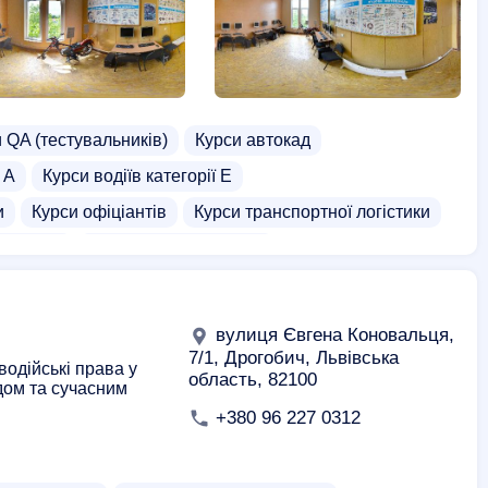
 QA (тестувальників)
Курси автокад
 А
Курси водіїв категорії Е
и
Курси офіціантів
Курси транспортної логістики
о курси)
Курси адміністратора
ства
Курси екскаваторщика
Курси на погрузчика
лторів
Курси трактористів
Курси C++
вулиця Євгена Коновальця,
рси водіння на фурі
Курси водія навантажувача
7/1, Дрогобич, Львівська
водійські права у
область, 82100
дом та сучасним
кола трактористів
Школи
Підготовка до школи
+380 96 227 0312