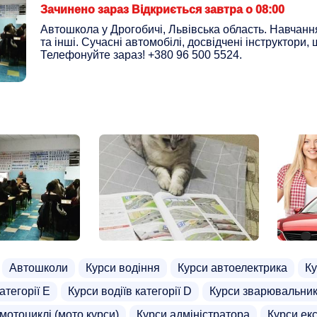
Зачинено зараз Відкриється завтра о 08:00
Автошкола у Дрогобичі, Львівська область. Навчання 
та інші. Сучасні автомобілі, досвідчені інструктори,
Телефонуйте зараз! +380 96 500 5524.
Автошколи
Курси водіння
Курси автоелектрика
Ку
атегорії Е
Курси водіїв категорії D
Курси зварювальни
 мотоциклі (мото курси)
Курси адміністратора
Курси ек