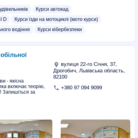
удівельників
Курси автокад
ії D
Курси їзди на мотоциклі (мото курси)
ного водіння
Курси кібербезпеки
рси на погрузчика
Курси операторів котельні
стів
Індивідуальні бухгалтерські курси
обільної
Курси водіння на фурі
Курси водія навантажувача
вулиця 22-го Січня, 37,
торів
Курси кадровика
Приватні школи
Дрогобич, Львівська область,
82100
ика
и - якісна
 яка включає теорію,
+380 97 094 9099
! Запишіться за