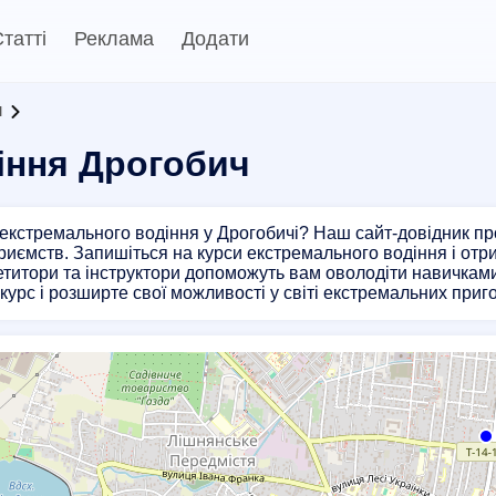
татті
Реклама
Додати
и
іння Дрогобич
екстремального водіння у Дрогобичі? Наш сайт-довідник п
риємств. Запишіться на курси екстремального водіння і отр
етитори та інструктори допоможуть вам оволодіти навичкам
 курс і розширте свої можливості у світі екстремальних приго