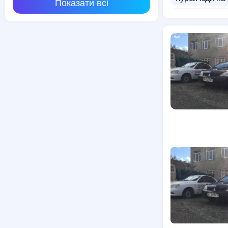
Показати всі
Курси екскав
Кулінарні кур
Курси водіння
Курси володі
Приватні поч