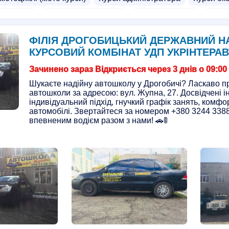
аторщика
Курси на погрузчика
Курси для дітей
Курси
си для дітей
Курси автодіагностики
Курси анімації
К
ФІЛІЯ ДРОГОБИЦЬКИЙ ДЕРЖАВНИЙ Н
 на автоматі
Курси водіння на фурі
Курси водія нава
КУРСОВИЙ КОМБІНАТ УДП УКРІНТЕРА
ння зброєю
Курси військової підготовки
Курси голкотерп
Зачинено зараз Відкриється через 3 днів о 09:00
аткові школи
Школа трактористів
Школа водіння
Шукаєте надійну автошколу у Дрогобичі? Ласкаво п
автошколи за адресою: вул. Жупна, 27. Досвідчені і
індивідуальний підхід, гнучкий графік занять, комфо
автомобілі. Звертайтеся за номером +380 3244 3388
впевненим водієм разом з нами! 🚗🚦