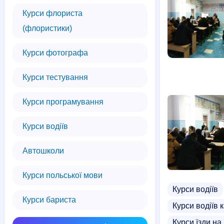
Курси флориста
(флористики)
Курси фотографа
Курси тестування
Курси програмування
Курси водіїв
Автошколи
Курси польської мови
Курси водіїв
Курси бариста
Курси водіїв к
Курси їзди на