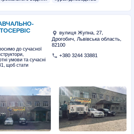
 стюардес
Курси трактористів
урси в'язання
Курси водіння для жінок
АВЧАЛЬНО-
нтажувача
Курси водіїв трамваїв
ВТОСЕРВІС
вулиця Жупна, 27,
ії
Курси для вагітних
Приватні школи
Дрогобич, Львівська область,
82100
росимо до сучасної
нструктори,
+380 3244 33881
ртні умови та сучасні
1, щоб стати