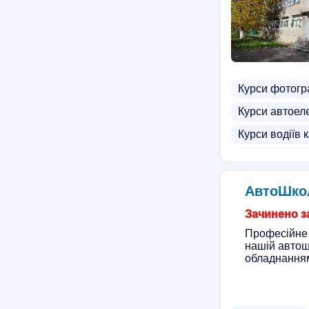
Курси фотог
Курси автоел
Курси водіїв к
Курси машин
Курси екстре
АвтоШко
Курси для діт
Зачинено за
Курси автоді
Професійне 
нашій автош
Курси водіїв 
обладнанням
Школа водінн