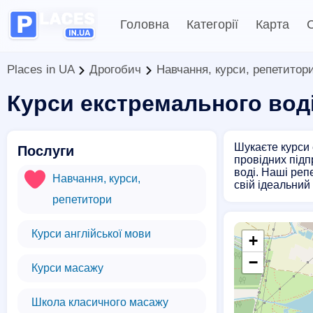
Головна
Категорії
Карта
С
Places in UA
Дрогобич
Навчання, курси, репетитор
Курси екстремального вод
Шукаєте курси 
Послуги
провідних підп
воді. Наші реп
Навчання, курси,
свій ідеальний
репетитори
Курси англійської мови
+
−
Курси масажу
Школа класичного масажу