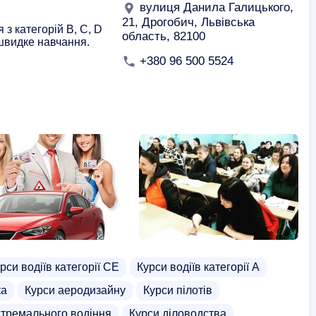
вулиця Данила Галицького,
21, Дрогобич, Львівська
з категорій B, C, D
область, 82100
 швидке навчання.
+380 96 500 5524
рси водіїв категорії СЕ
Курси водіїв категорії А
ка
Курси аеродизайну
Курси пілотів
стремального водіння
Курси діловодства