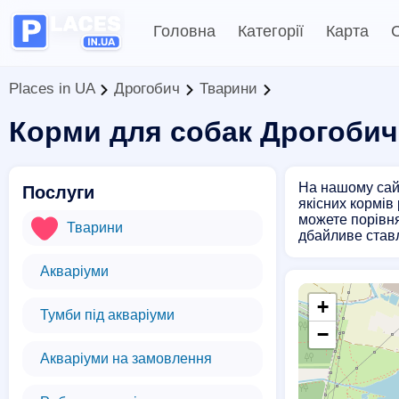
Головна
Категорії
Карта
С
Places in UA
Дрогобич
Тварини
Корми для собак Дрогобич
На нашому сайт
Послуги
якісних кормів
можете порівня
Тварини
дбайливе ставл
Акваріуми
+
Тумби під акваріуми
−
Акваріуми на замовлення