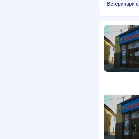
Ветеринари 
Зоомагазини 
Постачальник