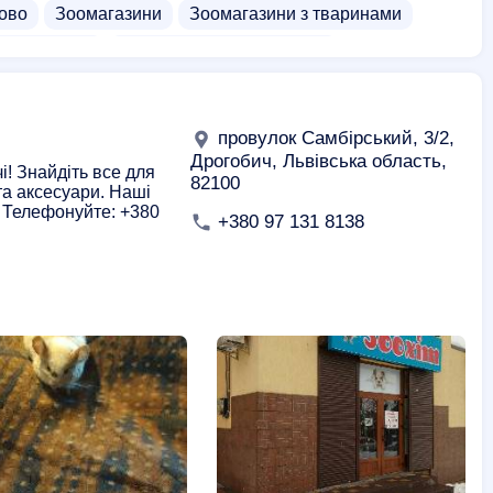
ово
Зоомагазини
Зоомагазини з тваринами
 цілодобово
Постачальники продуктів
провулок Самбірський, 3/2,
Дрогобич, Львівська область,
! Знайдіть все для
82100
та аксесуари. Наші
. Телефонуйте: +380
+380 97 131 8138