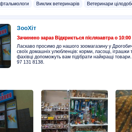
офтальмологи
Виклик ветеринарів
Ветеринари цілодоб
з черепахами
Ветеринарні аптеки
Ветеринарні аптеки
и напоїв
ЗооХіт
Зачинено зараз Відкриється післязавтра о 10:00
Ласкаво просимо до нашого зоомагазину у Дрогобичі
своїх домашніх улюбленців: корми, ласощі, іграшки 
фахівці допоможуть вам підібрати найкращі товари
97 131 8138.