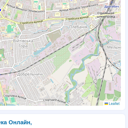
Leaflet
ека Онлайн,