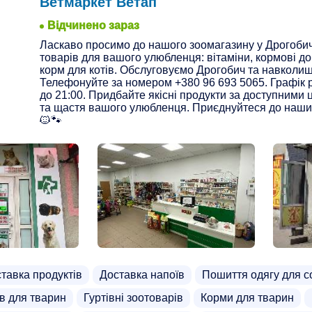
Ветмаркет Ветап
Відчинено зараз
Ласкаво просимо до нашого зоомагазину у Дрогобич
товарів для вашого улюбленця: вітаміни, кормові до
корм для котів. Обслуговуємо Дрогобич та навколиш
Телефонуйте за номером +380 96 693 5065. Графік р
до 21:00. Придбайте якісні продукти за доступними 
та щастя вашого улюбленця. Приєднуйтеся до наших
🐱🐾
тавка продуктів
Доставка напоїв
Пошиття одягу для с
ів для тварин
Гуртівні зоотоварів
Корми для тварин