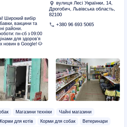
вулиця Лесі Українки, 14,
Дрогобич, Львівська область,
82100
і! Широкий вибір
бавки, вакцини та
+380 96 693 5065
ні райони.
оботи: пн-сб з 09:00
цінами для здоров'я
 новин в Google! 🐶
обак
Магазини техніки
Чайні магазини
Корми для котів
Корми для собак
Ветеринари