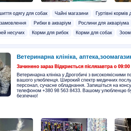
иття одягу для собак
Чайні магазини
Гуртівні кормів
 замовлення
Рибки в акваріум
Рослини для акваріума
рей несучих
Корми для рибок
Корми для собак
Зоом
з черепахами
Ветеринарні аптеки
Ветеринарна клініка, аптека,зоомагази
Зачинено зараз Відкриється післязавтра о 09:00
Ветеринарна клініка у Дрогобичі з високоякісними 
вашого улюбленця. Широкий спектр медичних послуг
персонал, сучасне обладнання. Запишіться на консу
телефоном +380 98 563 8433. Вашому улюбленцю б
безпечно!