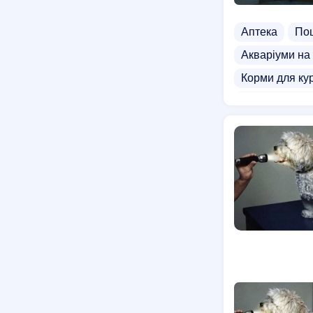
Аптека
Пош
Акваріуми на
Корми для ку
Зоомагазини 