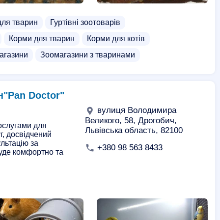
 для тварин
Гуртівні зоотоварів
Корми для тварин
Корми для котів
агазини
Зоомагазини з тваринами
н"Pan Doctor"
вулиця Володимира
Великого, 58, Дрогобич,
послугами для
Львівська область, 82100
, досвідчений
льтацію за
+380 98 563 8433
уде комфортно та