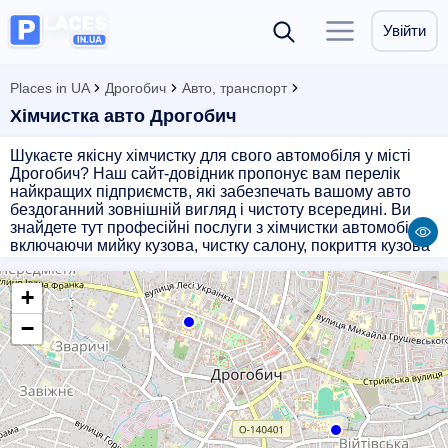
Увійти
Places in UA
Дрогобич
Авто, транспорт
Хімчистка авто Дрогобич
Шукаєте якісну хімчистку для свого автомобіля у місті
Дрогобич? Наш сайт-довідник пропонує вам перелік
найкращих підприємств, які забезпечать вашому авто
бездоганний зовнішній вигляд і чистоту всередині. Ви
знайдете тут професійні послуги з хімчистки автомобілів,
включаючи мийку кузова, чистку салону, покриття кузова
захисними засобами, видалення плям і неприємних
запахів. Оберіть найзручніше для вас підприємство і
+
насолоджуйтесь чистотою свого авто!
−