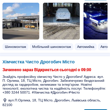
Шиномонтаж
Мобільний шиномонтаж
Автомийка
Автоз
Хімчистка Чисто Дрогобич Місто
Зачинено зараз Відкриється сьогодні о 09:00
Знайдіть професійну хімчистку Чисто у Дрогобичі! Адреса: вул.
П. Орлика, 18, ТЦ Місто, Дрогобич. Забезпечуємо бездоганний
догляд за гардеробом, килимами та інтер'єром. Новітні
технології, екологічна чистка та надійність послуг. Телефонуйте:
+380 3244 50071. #Хімчистка #Дрогобич #Чисто
вул.П.Орлика, 18, ТЦ Місто, Дрогобич, Львівська область,
82100