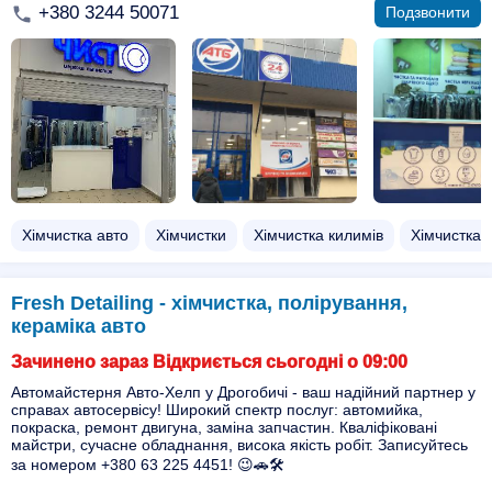
+380 3244 50071
Подзвонити
Хімчистка авто
Хімчистки
Хімчистка килимів
Хімчистка 
Fresh Detailing - хімчистка, полірування,
кераміка авто
Зачинено зараз Відкриється сьогодні о 09:00
Автомайстерня Авто-Хелп у Дрогобичі - ваш надійний партнер у
справах автосервісу! Широкий спектр послуг: автомийка,
покраска, ремонт двигуна, заміна запчастин. Кваліфіковані
майстри, сучасне обладнання, висока якість робіт. Записуйтесь
за номером +380 63 225 4451! 😉🚗🛠️