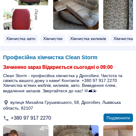
Хімчистка авто
Хімчистки
Хімчистка килимів
Хімчистка 
Професійна хімчистка Clean Storm
Зачинено зараз Відкриється сьогодні о 09:00
Clean Storm - професійна хімчистка у Дрогобичі. Чистота та
свіжість вашого дому з нами! Контакти: +380 97 917 2270.
Хімчистка м'яких меблів, килимів, авто. Виведення плям,
видалення запахів. Звертайтеся до нас! 🧼🛋️💫
вулиця Михайла Грушевського, 58, Дрогобич, Львівська
область, 82107
+380 97 917 2270
Подзвонити