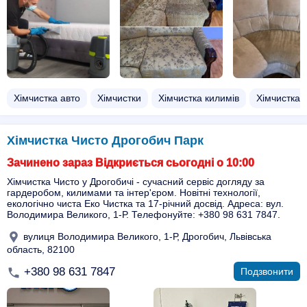
Хімчистка авто
Хімчистки
Хімчистка килимів
Хімчистка 
Хімчистка Чисто Дрогобич Парк
Зачинено зараз Відкриється сьогодні о 10:00
Хімчистка Чисто у Дрогобичі - сучасний сервіс догляду за
гардеробом, килимами та інтер'єром. Новітні технології,
екологічно чиста Еко Чистка та 17-річний досвід. Адреса: вул.
Володимира Великого, 1-Р. Телефонуйте: +380 98 631 7847.
вулиця Володимира Великого, 1-Р, Дрогобич, Львівська
область, 82100
+380 98 631 7847
Подзвонити