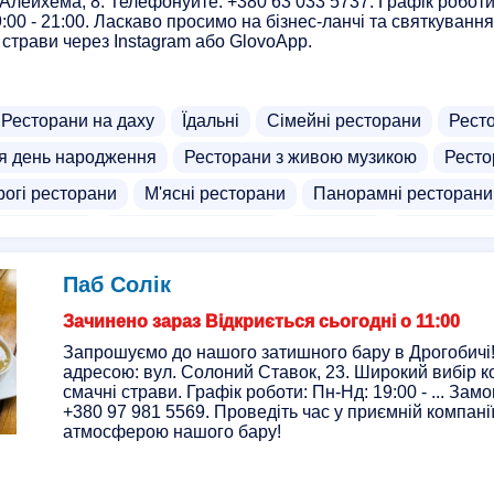
Алейхема, 8. Телефонуйте: +380 63 033 5737. Графік роботи:
9:00 - 21:00. Ласкаво просимо на бізнес-ланчі та святкування
страви через Instagram або GlovoApp.
Ресторани на даху
Їдальні
Сімейні ресторани
Рест
я день народження
Ресторани з живою музикою
Ресто
рогі ресторани
М'ясні ресторани
Панорамні ресторани
альтанками
Європейська кухня
Сніданки
Комплексні
атів
Доставка дерунів
Доставка української кухні
То
Паб Солік
ра
Бізнес центри
В'єтнамська кухня
Фабрики їжі
Зачинено зараз Відкриється сьогодні о 11:00
Запрошуємо до нашого затишного бару в Дрогобичі!
адресою: вул. Солоний Ставок, 23. Широкий вибір ко
смачні страви. Графік роботи: Пн-Нд: 19:00 - ... Зам
+380 97 981 5569. Проведіть час у приємній компані
атмосферою нашого бару!