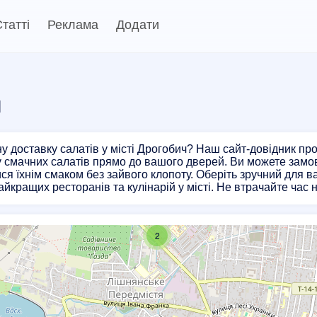
татті
Реклама
Додати
ч
у доставку салатів у місті Дрогобич? Наш сайт-довідник пр
у смачних салатів прямо до вашого дверей. Ви можете замови
я їхнім смаком без зайвого клопоту. Оберіть зручний для в
айкращих ресторанів та кулінарій у місті. Не втрачайте час 
2