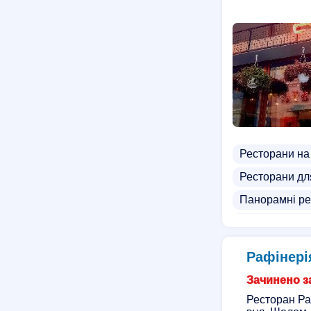
Ресторани на
Ресторани дл
Панорамні ре
Доставка піц
Азіатська кух
Рафінері
Тайська їжа д
Зачинено за
Ресторан Раф