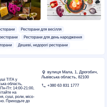
есторани
Ресторани для весілля
ресторани
Ресторани для день народження
торани
Дешеві, недорогі ресторани
тилі
Європейська кухня
Мексиканська кухня
Десерти
Сніданки
Комплексні обіди
дів
Доставка пива
Доставка пасти
вулиця Мала, 1, Дрогобич,
оїв
Доставка сніданків
Доставка десертів
Львівська область, 82100
уші ТІТА у
ська область,
а кухня
Дискотека
Бістро
+380 63 831 1777
Пн-Пт: 14:00-21:00,
вітайте на
рські фабрики
Постачальники кави
я, суші, роли, місо-
но. Приходьте до