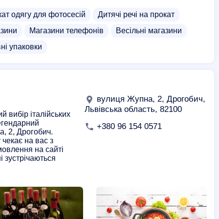
ат одягу для фотосесій
Дитячі речі на прокат
азини
Магазини телефонів
Весільні магазини
вні упаковки
вулиця Жупна, 2, Дрогобич,
Львівська область, 82100
й вибір італійських
легендарний
+380 96 154 0571
а, 2, Дрогобич.
чекає на вас з
амовлення на сайті
ні зустрічаються