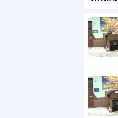
Шаурма
Б
Шаурама дос
Доставка нап
Макаруни дос