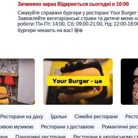
Зачинено зараз Відкриється сьогодні о 10:00
Смакуйте справжні бургери у ресторані Your Burger 
Замовляйте вегетаріанські страви та дитяче меню на
роботи: Пн-Пт: 14:00, Сб: 09:00-21:00, Нд: 12:00-18:
бургери чекають на вас! 🤩❄️
Ресторани на даху
Їдальні
Сімейні ресторани
Рест
живою музикою
Ресторани з доставкою
Романтичні рес
рани
Панорамні ресторани
Ресторани в українському с