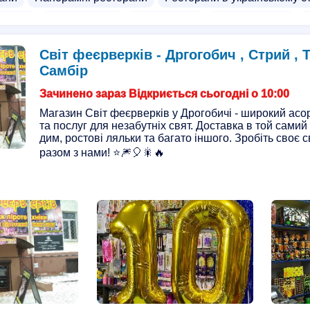
ургери
Суші бургери
Доставка їжі
Доставка суші
тавка
Доставка салатів
Буріто доставка
Доставка пр
Світ феєрверків - Дргогобич , Стрий , 
оїв
Доставка стейків
Доставка сніданків
Доставка г
Самбір
тавка
Хот-доги
В'єтнамська кухня
Дискотека
Біс
Зачинено зараз Відкриється сьогодні о 10:00
Магазин Світ феєрверків у Дрогобичі - широкий асо
та послуг для незабутніх свят. Доставка в той самий
дим, ростові ляльки та багато іншого. Зробіть своє 
разом з нами! ⭐🎆🎈🎇🔥