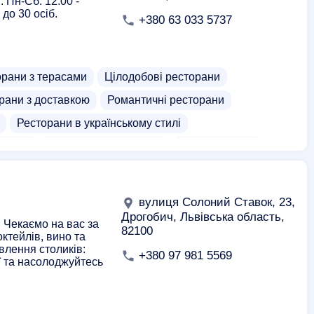
 Пн-Сб: 12:00 -
 до 30 осіб.
+380 63 033 5737
орани з терасами
Цілодобові ресторани
рани з доставкою
Романтичні ресторани
Ресторани в українському стилі
 обіди
Доставка здорової їжі
Доставка пива
рт доставка
Доставка шашлика
Доставка напоїв
вулиця Солоний Ставок, 23,
Дрогобич, Львівська область,
 Чекаємо на вас за
82100
ктейлів, вино та
овлення столиків:
+380 97 981 5569
ї та насолоджуйтесь