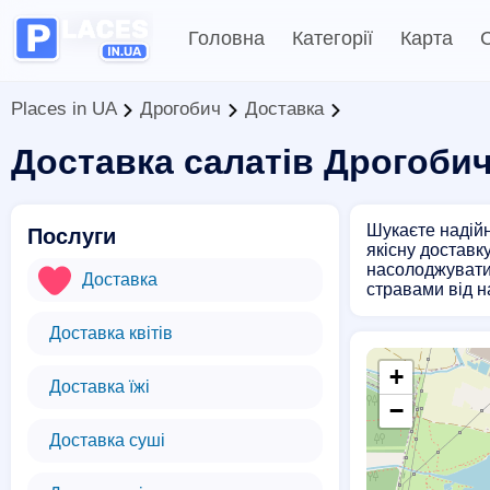
Головна
Категорії
Карта
С
Places in UA
Дрогобич
Доставка
Доставка салатів Дрогоби
Шукаєте надійн
Послуги
якісну доставк
насолоджуватис
Доставка
стравами від н
Доставка квітів
+
Доставка їжі
−
Доставка суші