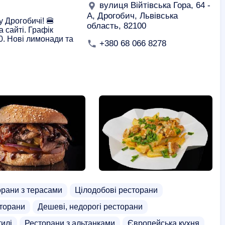
вулиця Війтівська Гора, 64 -
А, Дрогобич, Львівська
у Дрогобичі! 🍔
область, 82100
 сайті. Графік
00. Нові лимонади та
+380 68 066 8278
орани з терасами
Цілодобові ресторани
торани
Дешеві, недорогі ресторани
тилі
Ресторани з альтанками
Європейська кухня