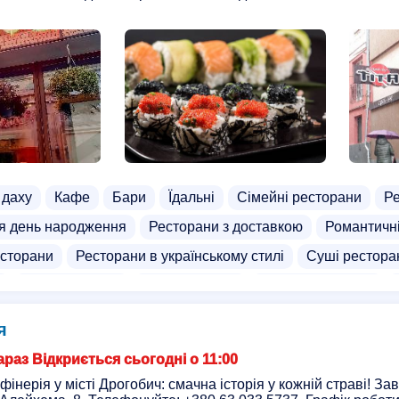
 даху
Кафе
Бари
Їдальні
Сімейні ресторани
Ре
я день народження
Ресторани з доставкою
Романтичн
сторани
Ресторани в українському стилі
Суші рестора
и
Доставка пива
Удон доставка
Доставка салатів
ня доставка
Доставка напоїв
Доставка лапші
Достав
я
оставка
Бістро
раз Відкриється сьогодні о 11:00
інерія у місті Дрогобич: смачна історія у кожній страві! За