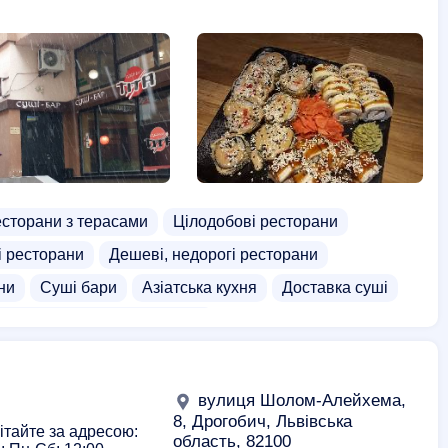
сторани з терасами
Цілодобові ресторани
і ресторани
Дешеві, недорогі ресторани
ни
Суші бари
Азіатська кухня
Доставка суші
Безкоштовна доставка суші
ка супів
Доставка риби
Роли доставка
вулиця Шолом-Алейхема,
8, Дрогобич, Львівська
вітайте за адресою:
область, 82100