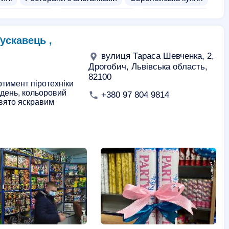
Доставка піци
Доставка бургерів
Доставка обідів
одуктів
Торт доставка
Картопля фрі доставка
Тускавець ,
амбургерів
Доставка ребра
Доставка тортів
вулиця Тараса Шевченка, 2,
тро
Фабрики їжі
Дрогобич, Львівська область,
82100
ртимент піротехніки
 день, кольоровий
+380 97 804 9814
свято яскравим