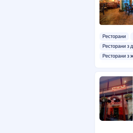
Ресторани
Ресторани з 
Ресторани з 
М'ясні ресто
Грузинська к
Мексиканська
Доставка сал
Доставка гам
Розважальні 