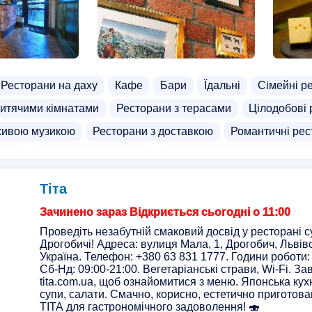
Ресторани на даху
Кафе
Бари
Їдальні
Сімейні р
дитячими кімнатами
Ресторани з терасами
Цілодобові 
живою музикою
Ресторани з доставкою
Романтичні рес
рани
Панорамні ресторани
Ресторани в українському с
ухня
Кальянні, лаунж бари
Випічка
Азіатська кухня
Тіта
 кухня
Кав'ярні
Паби
Доставка піци
Доставка обі
Зачинено зараз Відкриється сьогодні о 11:00
атів
Доставка продуктів
Торт доставка
Доставка нап
Проведіть незабутній смаковий досвід у ресторані с
Дрогобичі! Адреса: вулиця Мала, 1, Дрогобич, Львів
бургерів
Доставка тортів
Чайні магазини
В'єтнамськ
Україна. Телефон: +380 63 831 1777. Години роботи: 
заклади для дорослих
Сб-Нд: 09:00-21:00. Вегетаріанські страви, Wi-Fi. За
Фабрики
Фабрики їжі
Кондите
tita.com.ua, щоб ознайомитися з меню. Японська кухн
супи, салати. Смачно, корисно, естетично приготова
ТІТА для гастрономічного задоволення! 🍣