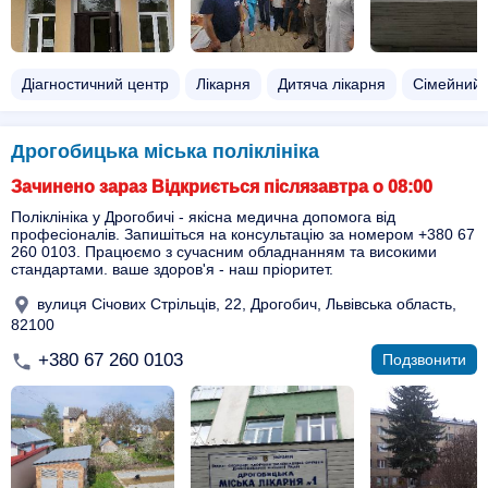
Діагностичний центр
Лікарня
Дитяча лікарня
Сімейний 
Дрогобицька міська поліклініка
Зачинено зараз Відкриється післязавтра о 08:00
Поліклініка у Дрогобичі - якісна медична допомога від
професіоналів. Запишіться на консультацію за номером +380 67
260 0103. Працюємо з сучасним обладнанням та високими
стандартами. ваше здоров'я - наш пріоритет.
вулиця Січових Стрільців, 22, Дрогобич, Львівська область,
82100
+380 67 260 0103
Подзвонити