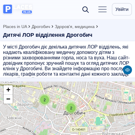
Увійти
Places in UA
Дрогобич
Здоров'я, медицина
Дитячі ЛОР відділення Дрогобич
У місті Дрогобич діє декілька дитячих ЛОР відділень, які
надають кваліфіковану медичну допомогу дітям з
різними захворюваннями горла, носа та вуха. Наш сайт-
довідник пропонує зручний пошук та огляд дитячих ЛОР
клінік у Дрогобичі. Ви знайдете інформацію про послуги,
лікарів, графік роботи та контактні дані кожного закладу.
Обирайте найкращу клініку для своєї дитини та
забезпечте їй якісну медичну допомогу від досвідчених
+
фахівців. Ваше здоров'я - наш пріоритет!
−
2
2