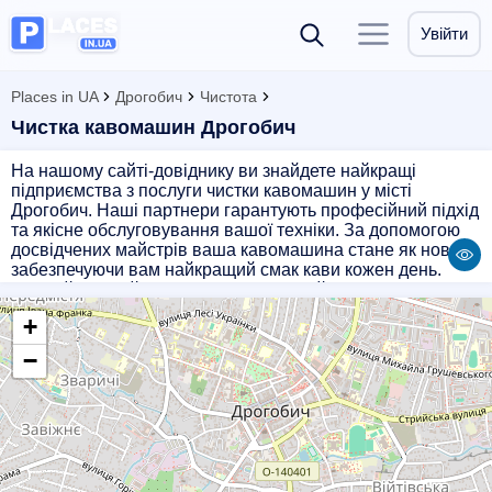
Увійти
Places in UA
Дрогобич
Чистота
Чистка кавомашин Дрогобич
На нашому сайті-довіднику ви знайдете найкращі
підприємства з послуги чистки кавомашин у місті
Дрогобич. Наші партнери гарантують професійний підхід
та якісне обслуговування вашої техніки. За допомогою
досвідчених майстрів ваша кавомашина стане як нова,
забезпечуючи вам найкращий смак кави кожен день.
Обирайте надійність та якість - обирайте наші партнери!
+
−