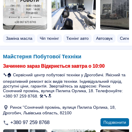
Заміна масла
Чіп тюнінг
Тюнінг авто
Автозвук
Сигнал
Майстерня Побутової Техніки
Зачинено зараз Відкриється завтра о 10:00
🔧🏠 Сервісний центр побутової техніки у Дрогобичі. Якісний та
оперативний ремонт всіх видів техніки. Індивідуальний підхід,
доступні ціни, гарантія. Звертайтесь за адресою: Ринок
Сонячний промінь, вулиця Пилипа Орлика, 18. Телефонуйте:
+380 97 259 8768. 🛠️🔧🔝
Ринок ''Сонячний промінь, вулиця Пилипа Орлика, 18,
Дрогобич, Львівська область, 82100
+380 97 259 8768
Подзвонити