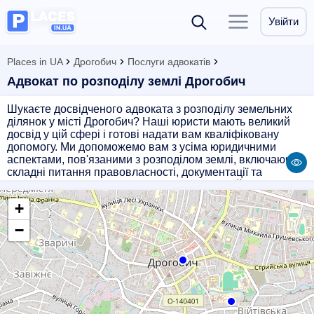
Увійти
Places in UA
Дрогобич
Послуги адвокатів
Адвокат по розподілу землі Дрогобич
Шукаєте досвідченого адвоката з розподілу земельних
ділянок у місті Дрогобич? Наші юристи мають великий
досвід у цій сфері і готові надати вам кваліфіковану
допомогу. Ми допоможемо вам з усіма юридичними
аспектами, пов'язаними з розподілом землі, включаючи
складні питання правовласності, документації та
узгодження умов з усіма сторонами. Звертайтеся до нас
за професійною підтримкою і впевнено крокуйте у
+
вирішенні вашого земельного питання.
−