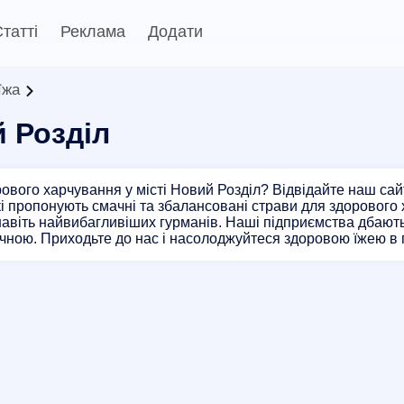
татті
Реклама
Додати
їжа
 Розділ
ового харчування у місті Новий Розділ? Відвідайте наш сайт
які пропонують смачні та збалансовані страви для здорового 
авіть найвибагливіших гурманів. Наші підприємства дбають п
чною. Приходьте до нас і насолоджуйтеся здоровою їжею в 