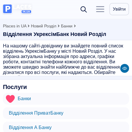
Увійти
Places in UA
Новий Розділ
Банки
Відділення УкрексімБанк Новий Розділ
На нашому сайті-довіднику ви знайдете повний список
відділень УкрексімБанку у місті Новий Розділ. У нас
зібрана актуальна інформація про адреси, графіки
роботи, контактні телефони кожного відділення. Ви
зможете швидко знайти найближче до вас відділення і
дізнатися про всі послуги, які надаються. Обирайте
зручний для вас час і місце відвідування відділення
УкрексімБанку і вирішуйте фінансові питання легко та
Послуги
швидко!
Банки
Відділення ПриватБанку
Відділення А Банку