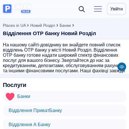
Увійти
Places in UA
Новий Розділ
Банки
Відділення OTP банку Новий Розділ
На нашому сайті-довіднику ви знайдете повний список
відділень OTP банку у місті Новий Розділ. Відділення
OTP банку готове надати широкий спектр фінансових
послуг для вашого бізнесу. Звертайтеся до нас за
кредитуванням, депозитами, обслуговуванням рахунків
та іншими фінансовими послугами. Наші фахівці завжди
готові допомогти вам з вирішенням фінансових питань
та забезпечити якісне обслуговування. Запрошуємо до
Послуги
відділення OTP банку у місті Новий Розділ для
отримання професійної консультації та індивідуального
Банки
підходу до кожного клієнта.
Відділення ПриватБанку
Відділення А Банку