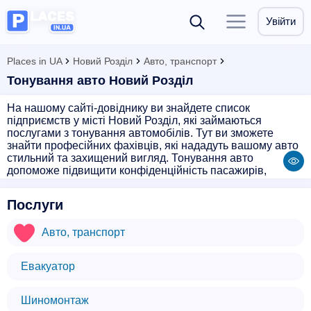
Увійти
Places in UA
Новий Розділ
Авто, транспорт
Тонування авто Новий Розділ
На нашому сайті-довіднику ви знайдете список
підприємств у місті Новий Розділ, які займаються
послугами з тонування автомобілів. Тут ви зможете
знайти професійних фахівців, які нададуть вашому авто
стильний та захищений вигляд. Тонування авто
допоможе підвищити конфіденційність пасажирів,
захистить салон від ультрафіолетових променів та
збільшить комфорт під час поїздок. Оберіть найкраще
Послуги
підприємство з нашого списку та отримайте професійну
тонування вашого автомобіля вже сьогодні!
Авто, транспорт
Евакуатор
Шиномонтаж