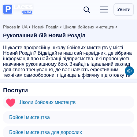
Увійти
Places in UA
Новий Розділ
Школи бойових мистецтв
Рукопашний бій Новий Розділ
Шукаєте професійну школу бойових мистецтв у місті
Новий Розділ? Відвідайте наш сайт-довідник, де зібрана
інформація про найкращі підприємства, які пропонують
навчання рукопашному бою. Знайдіть ідеальний заклад
для свого тренування, де вас навчать ефективним
технікам самооборони, підвищать фізичну підготовку та
допоможуть розвинути навички бойового мистецтва.
Оберіть професійний підхід до навчання і станьте
Послуги
справжнім майстром рукопашного бою!
Школи бойових мистецтв
Бойові мистецтва
Бойові мистецтва для дорослих