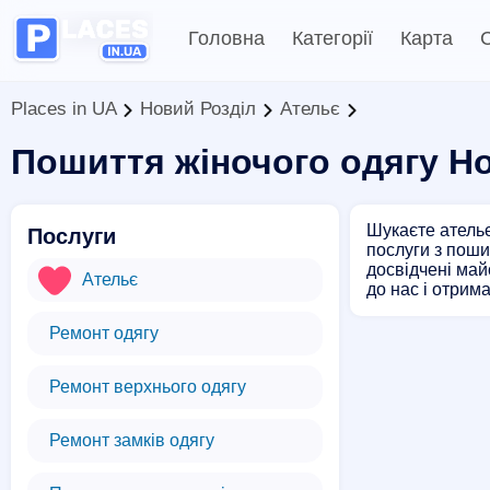
Головна
Категорії
Карта
С
Places in UA
Новий Розділ
Ательє
Пошиття жіночого одягу Н
Шукаєте ательє
Послуги
послуги з поши
досвідчені май
Ательє
до нас і отрим
Ремонт одягу
Ремонт верхнього одягу
Ремонт замків одягу