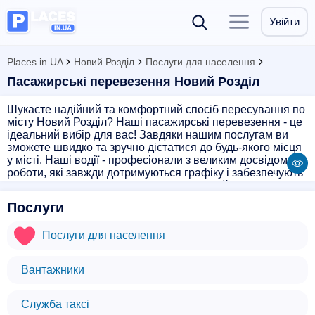
Увійти
Places in UA
Новий Розділ
Послуги для населення
Пасажирські перевезення Новий Розділ
Шукаєте надійний та комфортний спосіб пересування по
місту Новий Розділ? Наші пасажирські перевезення - це
ідеальний вибір для вас! Завдяки нашим послугам ви
зможете швидко та зручно дістатися до будь-якого місця
у місті. Наші водії - професіонали з великим досвідом
роботи, які завжди дотримуються графіку і забезпечують
безпечну поїздку. Ми пропонуємо широкий вибір
транспортних засобів - від комфортабельних легкових
Послуги
автомобілів до мікроавтобусів для невеликих груп.
Замовляйте пасажирські перевезення у нас і
Послуги для населення
переконайтеся, що подорож містом може бути приємною
та безпечною!
Вантажники
Служба таксі