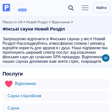
Увійти
Places in UA
Новий Розділ
Відпочинок
Фінські сауни Новий Розділ
Запрошуємо відпочити в Фінських саунах у місті Новий
Розділ! Насолоджуйтесь атмосферою спокою і релаксу,
відчуйте користь для здоров'я і душі. Наші підприємства
пропонують широкий спектр послуг: від класичних
фінських саун до сучасних SPA-процедур. Відпочинок у
наших саунах допоможе вам зняти стрес, покращити
кровообіг і позбавитися від токсинів. Забудьте про
щоденні турботи і насолоджуйтесь моментами спокою і
Послуги
гармонії в Фінських саунах у Новому Роздолі.
Відпочинок
Сауни з басейном
Сауна